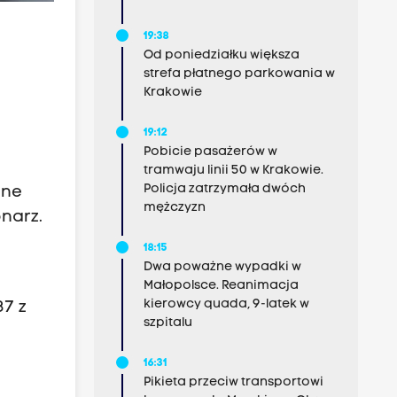
19:38
Od poniedziałku większa
strefa płatnego parkowania w
Krakowie
ę
19:12
Pobicie pasażerów w
tramwaju linii 50 w Krakowie.
Policja zatrzymała dwóch
jne
mężczyzn
onarz.
18:15
Dwa poważne wypadki w
Małopolsce. Reanimacja
kierowcy quada, 9-latek w
37 z
szpitalu
16:31
Pikieta przeciw transportowi