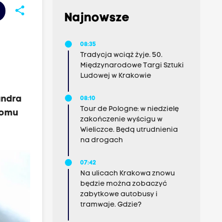
share
Najnowsze
08:35
Tradycja wciąż żyje. 50.
Międzynarodowe Targi Sztuki
Ludowej w Krakowie
andra
08:10
Tour de Pologne: w niedzielę
Domu
zakończenie wyścigu w
Wieliczce. Będą utrudnienia
na drogach
07:42
Na ulicach Krakowa znowu
będzie można zobaczyć
zabytkowe autobusy i
tramwaje. Gdzie?