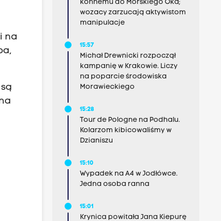
konnemu do Morskiego Oka;
wozacy zarzucają aktywistom
manipulacje
i na
15:57
ba,
Michał Drewnicki rozpoczął
kampanię w Krakowie. Liczy
na poparcie środowiska
 są
Morawieckiego
 na
15:28
Tour de Pologne na Podhalu.
Kolarzom kibicowaliśmy w
Dzianiszu
15:10
Wypadek na A4 w Jodłówce.
Jedna osoba ranna
15:01
Krynica powitała Jana Kiepurę