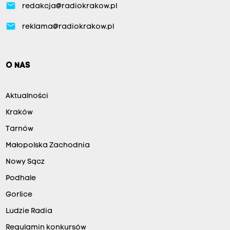
email
redakcja@radiokrakow.pl
email
reklama@radiokrakow.pl
O NAS
Aktualności
Kraków
Tarnów
Małopolska Zachodnia
Nowy Sącz
Podhale
Gorlice
Ludzie Radia
Regulamin konkursów