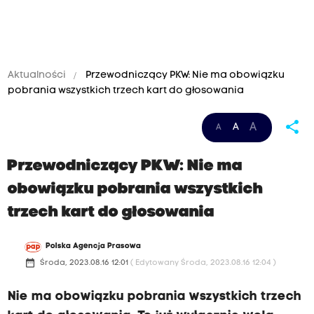
Aktualności
Przewodniczący PKW: Nie ma obowiązku
pobrania wszystkich trzech kart do głosowania
share
A
A
A
Przewodniczący PKW: Nie ma
obowiązku pobrania wszystkich
trzech kart do głosowania
Polska Agencja Prasowa
date_range
Środa, 2023.08.16 12:01
( Edytowany Środa, 2023.08.16 12:04 )
Nie ma obowiązku pobrania wszystkich trzech