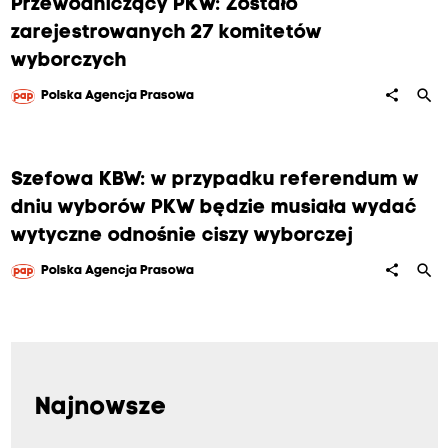
Przewodniczący PKW: Zostało
zarejestrowanych 27 komitetów
wyborczych
search
share
Polska Agencja Prasowa
Szefowa KBW: w przypadku referendum w
dniu wyborów PKW będzie musiała wydać
wytyczne odnośnie ciszy wyborczej
search
share
Polska Agencja Prasowa
Najnowsze