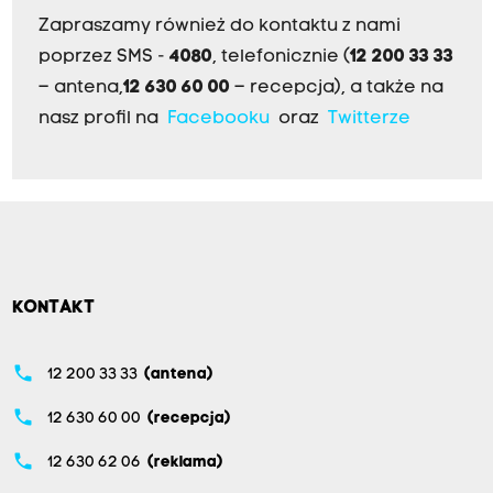
Zapraszamy również do kontaktu z nami
poprzez SMS -
4080
, telefonicznie (
12 200 33 33
– antena,
12 630 60 00
– recepcja), a także na
nasz profil na
Facebooku
oraz
Twitterze
KONTAKT
phone
12 200 33 33
(antena)
phone
12 630 60 00
(recepcja)
phone
12 630 62 06
(reklama)