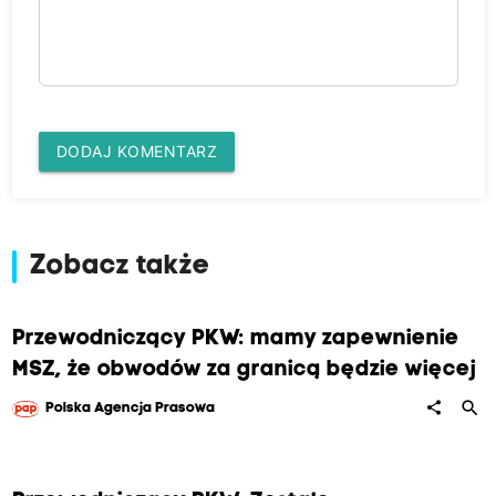
DODAJ KOMENTARZ
Zobacz także
Przewodniczący PKW: mamy zapewnienie
MSZ, że obwodów za granicą będzie więcej
search
share
Polska Agencja Prasowa