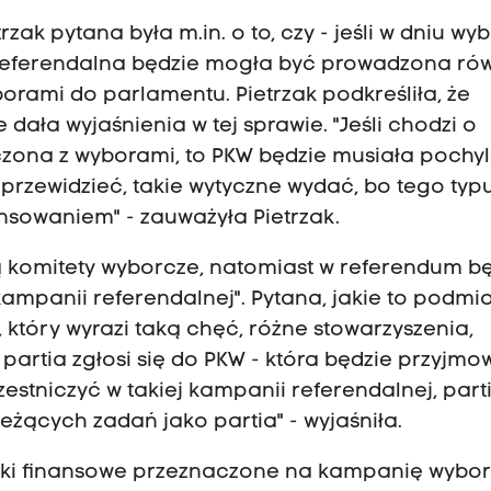
ak pytana była m.in. o to, czy - jeśli w dniu wy
referendalna będzie mogła być prowadzona ró
orami do parlamentu. Pietrzak podkreśliła, że
ała wyjaśnienia w tej sprawie. "Jeśli chodzi o
zona z wyborami, to PKW będzie musiała pochyli
przewidzieć, takie wytyczne wydać, bo tego typ
nsowaniem" - zauważyła Pietrzak.
ą komitety wyborcze, natomiast w referendum b
panii referendalnej". Pytana, jakie to podmio
 który wyrazi taką chęć, różne stowarzyszenia,
dy partia zgłosi się do PKW - która będzie przyjm
estniczyć w takiej kampanii referendalnej, part
eżących zadań jako partia" - wyjaśniła.
środki finansowe przeznaczone na kampanię wybo