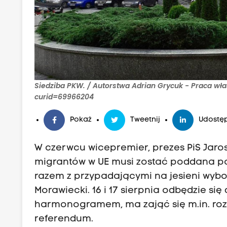
Siedziba PKW. / Autorstwa Adrian Grycuk - Praca wł
curid=69966204
Pokaż
Tweetnij
Udostęp
W czerwcu wicepremier, prezes PiS Jaros
migrantów w UE musi zostać poddana p
razem z przypadającymi na jesieni wyb
Morawiecki. 16 i 17 sierpnia odbędzie s
harmonogramem, ma zająć się m.in. ro
referendum.