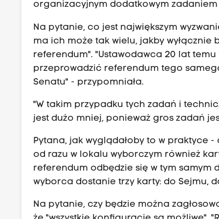
organizacyjnym dodatkowym zadaniem b
Na pytanie, co jest największym wyzwan
ma ich może tak wielu, jakby wyłącznie
referendum". "Ustawodawca 20 lat temu w
przeprowadzić referendum tego samego 
Senatu" - przypomniała.
"W takim przypadku tych zadań i technic
jest dużo mniej, ponieważ gros zadań je
Pytana, jak wyglądałoby to w praktyce 
od razu w lokalu wyborczym również kart
referendum odbędzie się w tym samym d
wyborca dostanie trzy karty: do Sejmu, 
Na pytanie, czy będzie można zagłosowa
że "wszystkie konfiguracje są możliwe".