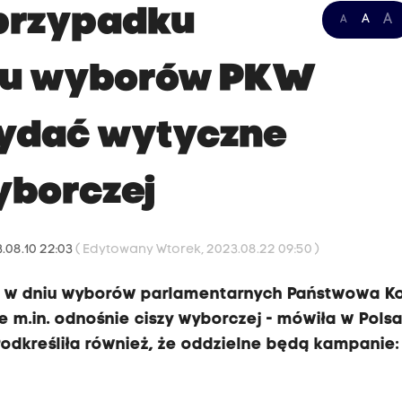
przypadku
A
A
A
iu wyborów PKW
wydać wytyczne
yborczej
.08.10 22:03
( Edytowany Wtorek, 2023.08.22 09:50 )
 w dniu wyborów parlamentarnych Państwowa K
m.in. odnośnie ciszy wyborczej - mówiła w Polsa
dkreśliła również, że oddzielne będą kampanie: