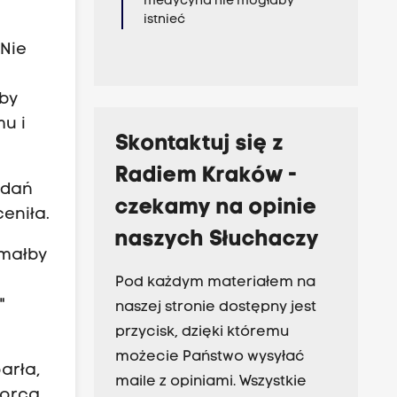
medycyna nie mogłaby
istnieć
"Nie
eby
u i
Skontaktuj się z
Radiem Kraków -
adań
czekamy na opinie
eniła.
naszych Słuchaczy
ymałby
Pod każdym materiałem na
"
naszej stronie dostępny jest
przycisk, dzięki któremu
możecie Państwo wysyłać
arła,
maile z opiniami. Wszystkie
borca