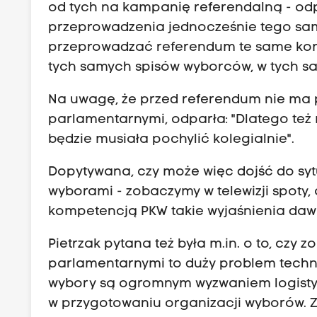
od tych na kampanię referendalną - od
przeprowadzenia jednocześnie tego sam
przeprowadzać referendum te same komi
tych samych spisów wyborców, w tych s
Na uwagę, że przed referendum nie ma p
parlamentarnymi, odparła: "Dlatego też 
będzie musiała pochylić kolegialnie".
Dopytywana, czy może więc dojść do sytua
wyborami - zobaczymy w telewizji spoty, 
kompetencją PKW takie wyjaśnienia daw
Pietrzak pytana też była m.in. o to, cz
parlamentarnymi to duży problem techni
wybory są ogromnym wyzwaniem logistycz
w przygotowaniu organizacji wyborów. 