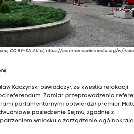
asna, CC BY-SA 3.0 pl, https://commons.wikimedia.org/w/inde
nij
ław Kaczyński oświadczył, że kwestia relokacji
od referendum. Zamiar przeprowadzenia refer
orami parlamentarnymi potwierdził premier Mat
ię dwudniowe posiedzenie Sejmu; zgodnie z
zpatrzeniem wniosku o zarządzenie ogólnokraj