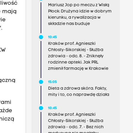
liwość
Mariusz Jop po meczu z Wisłą
e mają
Płock: Drużyna idzie w dobrym
kierunku, a rywalizacja w
ie
składzie nas buduje
.
10:45
Kraków prof. Agnieszki
PKW
Chłosty-Sikorskiej - Służba
zdrowia - odc. 8. - Zniknęły
rodzinne apteki. Jak PRL
zmienił farmację w Krakowie
łączną
15:05
Dieta a zdrowa skóra. Fakty,
mity i to, co naprawdę działa
rami
10:45
Każde
Kraków prof. Agnieszki
niczą
Chłosty-Sikorskiej - Służba
zdrowia - odc. 7. - Bez nich