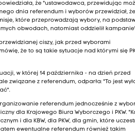
powiedziała, że "ustawodawca, przewidując moż
ego dnia referendum i wyborów przewidział, ż
sje, które przeprowadzają wybory, na podstaw
amych obwodach, natomiast oddzielił kampanie"
rzewidzianej ciszy, jak przed wyborami
mówię, że to są takie sytuacje nad którymi się 
cji, w której 14 października - na dzień przed
ale związane z referendum, odparła: "To jest wy
ać".
y zorganizowanie referendum jednocześnie z wybo
czny dla Krajowego Biura Wyborczego i PKW. "
nym i dla KBW, dla PKW, dla gmin, które uczest
Zatem ewentualne referendum również takim