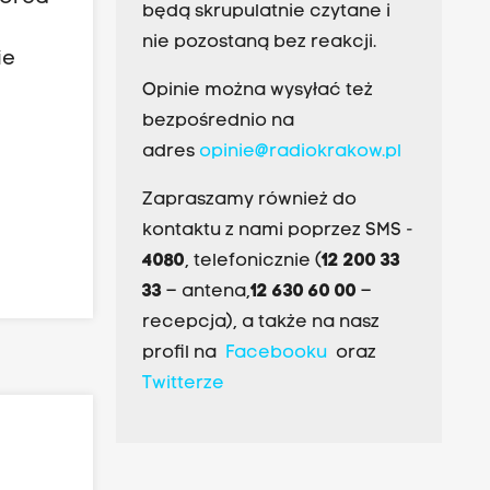
będą skrupulatnie czytane i
nie pozostaną bez reakcji.
ie
Opinie można wysyłać też
bezpośrednio na
adres
opinie@radiokrakow.pl
Zapraszamy również do
kontaktu z nami poprzez SMS -
4080
, telefonicznie (
12 200 33
33
– antena,
12 630 60 00
–
recepcja), a także na nasz
profil na
Facebooku
oraz
Twitterze