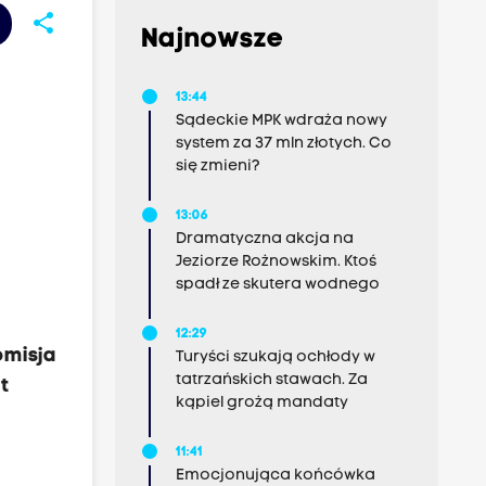
share
Najnowsze
13:44
Sądeckie MPK wdraża nowy
system za 37 mln złotych. Co
się zmieni?
13:06
Dramatyczna akcja na
Jeziorze Rożnowskim. Ktoś
spadł ze skutera wodnego
12:29
omisja
Turyści szukają ochłody w
tatrzańskich stawach. Za
t
kąpiel grożą mandaty
11:41
Emocjonująca końcówka