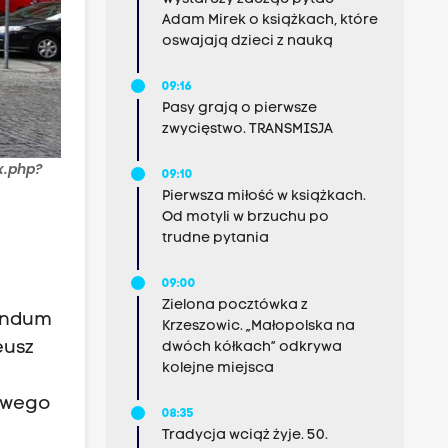
Adam Mirek o książkach, które
oswajają dzieci z nauką
09:16
Pasy grają o pierwsze
zwycięstwo. TRANSMISJA
x.php?
09:10
Pierwsza miłość w książkach.
Od motyli w brzuchu po
trudne pytania
09:00
Zielona pocztówka z
endum
Krzeszowic. „Małopolska na
eusz
dwóch kółkach” odkrywa
kolejne miejsca
owego
08:35
Tradycja wciąż żyje. 50.