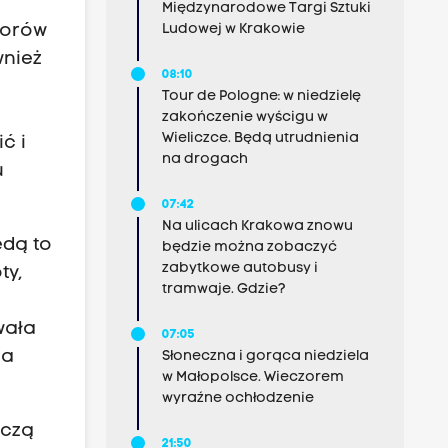
Międzynarodowe Targi Sztuki
borów
Ludowej w Krakowie
wnież
08:10
Tour de Pologne: w niedzielę
zakończenie wyścigu w
Wieliczce. Będą utrudnienia
ć i
na drogach
u
07:42
Na ulicach Krakowa znowu
ędą to
będzie można zobaczyć
zabytkowe autobusy i
ty,
tramwaje. Gdzie?
owała
07:05
ia
Słoneczna i gorąca niedziela
w Małopolsce. Wieczorem
wyraźne ochłodzenie
rczą
21:50