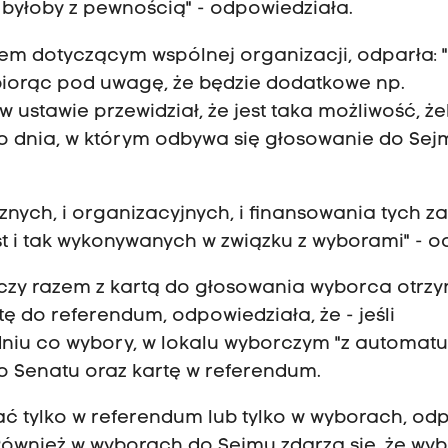
yłoby z pewnością" - odpowiedziała.
iem dotyczącym wspólnej organizacji, odparła: 
 biorąc pod uwagę, że będzie dodatkowe np.
 ustawie przewidział, że jest taka możliwość, ż
dnia, w którym odbywa się głosowanie do Sejm
znych, i organizacyjnych, i finansowania tych z
st i tak wykonywanych w związku z wyborami" - oc
- czy razem z kartą do głosowania wyborca otrz
ę do referendum, odpowiedziała, że - jeśli
niu co wybory, w lokalu wyborczym "z automatu
do Senatu oraz kartę w referendum.
ć tylko w referendum lub tylko w wyborach, odp
 "Również w wyborach do Sejmu zdarza się, że wy