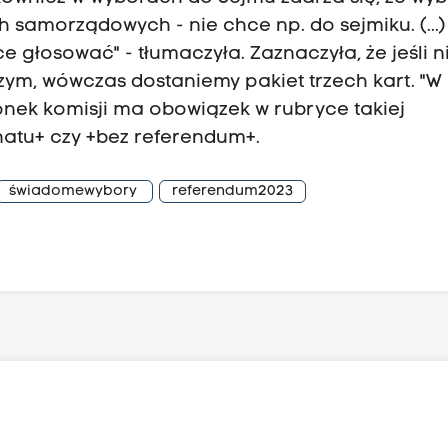
 samorządowych - nie chce np. do sejmiku. (...)
 głosować" - tłumaczyła. Zaznaczyła, że jeśli n
ym, wówczas dostaniemy pakiet trzech kart. "W
nek komisji ma obowiązek w rubryce takiej
natu+ czy +bez referendum+.
świadomewybory
referendum2023