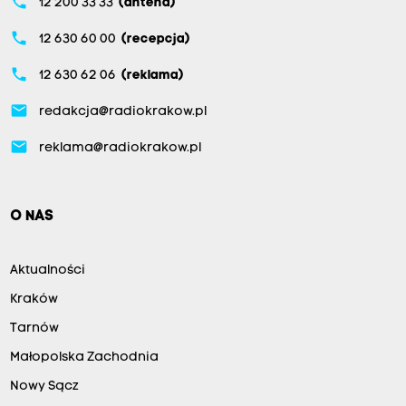
phone
12 200 33 33
(antena)
phone
12 630 60 00
(recepcja)
phone
12 630 62 06
(reklama)
email
redakcja@radiokrakow.pl
email
reklama@radiokrakow.pl
O NAS
Aktualności
Kraków
Tarnów
Małopolska Zachodnia
Nowy Sącz