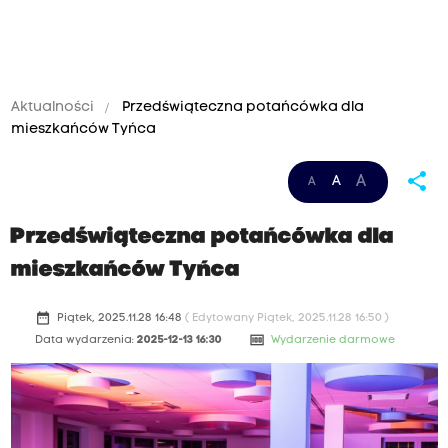
Aktualności
Przedświąteczna potańcówka dla
mieszkańców Tyńca
share
A
A
A
Przedświąteczna potańcówka dla
mieszkańców Tyńca
date_range
Piątek, 2025.11.28 16:48
( Edytowany Piątek, 2025.11.28 16:50 )
money
Data wydarzenia:
2025-12-13 16:30
Wydarzenie darmowe