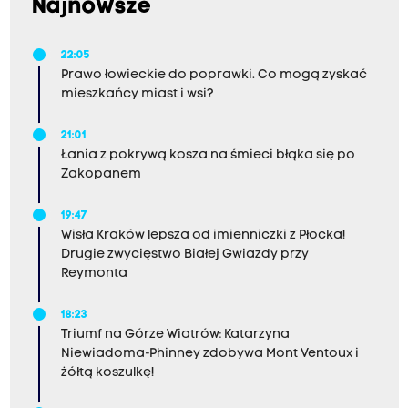
Najnowsze
22:05
Prawo łowieckie do poprawki. Co mogą zyskać
mieszkańcy miast i wsi?
21:01
Łania z pokrywą kosza na śmieci błąka się po
Zakopanem
19:47
Wisła Kraków lepsza od imienniczki z Płocka!
Drugie zwycięstwo Białej Gwiazdy przy
Reymonta
18:23
Triumf na Górze Wiatrów: Katarzyna
Niewiadoma-Phinney zdobywa Mont Ventoux i
żółtą koszulkę!