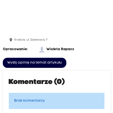
place
Kraków, ul. Dziewiarzy 7
Opracowanie:
Wioleta Rapacz
Wyślij opinię na temat artykułu
Komentarze (0)
Brak komentarzy