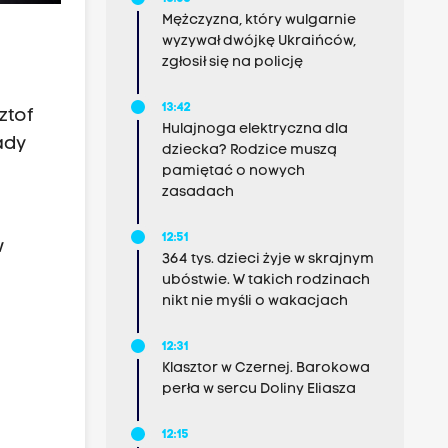
Mężczyzna, który wulgarnie
wyzywał dwójkę Ukraińców,
zgłosił się na policję
13:42
ztof
Hulajnoga elektryczna dla
ady
dziecka? Rodzice muszą
pamiętać o nowych
zasadach
12:51
w
364 tys. dzieci żyje w skrajnym
ubóstwie. W takich rodzinach
nikt nie myśli o wakacjach
12:31
Klasztor w Czernej. Barokowa
perła w sercu Doliny Eliasza
12:15