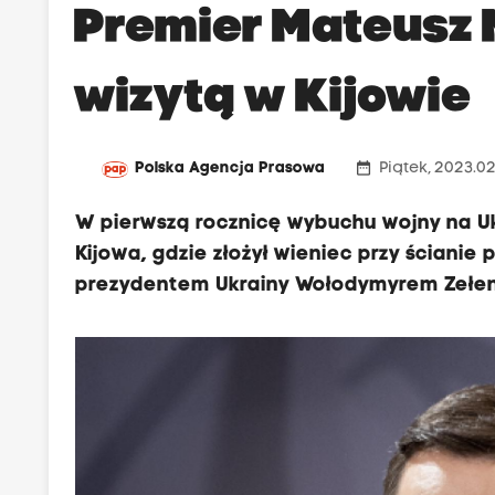
Premier Mateusz 
wizytą w Kijowie
date_range
Polska Agencja Prasowa
Piątek, 2023.0
W pierwszą rocznicę wybuchu wojny na Uk
Kijowa, gdzie złożył wieniec przy ścianie 
prezydentem Ukrainy Wołodymyrem Zełen