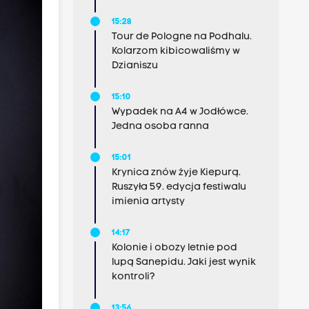
15:28
Tour de Pologne na Podhalu.
Kolarzom kibicowaliśmy w
Dzianiszu
15:10
Wypadek na A4 w Jodłówce.
Jedna osoba ranna
15:01
Krynica znów żyje Kiepurą.
Ruszyła 59. edycja festiwalu
imienia artysty
14:17
Kolonie i obozy letnie pod
lupą Sanepidu. Jaki jest wynik
kontroli?
13:56