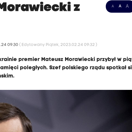
Morawiecki z
A
A
A
2.24 09:30
( Edytowany Piątek, 2023.02.24 09:32 )
rainie premier Mateusz Morawiecki przybył w pi
pamięci poległych. Szef polskiego rządu spotkał si
skim.