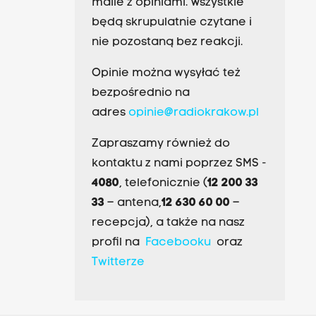
maile z opiniami. Wszystkie
będą skrupulatnie czytane i
nie pozostaną bez reakcji.
Opinie można wysyłać też
bezpośrednio na
adres
opinie@radiokrakow.pl
Zapraszamy również do
kontaktu z nami poprzez SMS -
4080
, telefonicznie (
12 200 33
33
– antena,
12 630 60 00
–
recepcja), a także na nasz
profil na
Facebooku
oraz
Twitterze