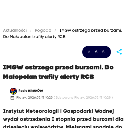
Aktualności
Pogoda
IMGW ostrzega przed burzami.
Do Małopolan trafiły alerty RCB
share
A
A
A
IMGW ostrzega przed burzami. Do
Małopolan trafiły alerty RCB
Radio
KRAKÓW
date_range
Piątek, 2026.05.15 10:23
( Edytowany Piątek, 2026.05.15 10:28 )
Instytut Meteorologii i Gospodarki Wodnej
wydał ostrzeżenia I stopnia przed burzami dla
dziesięciu województw. Miejscami spadnie do