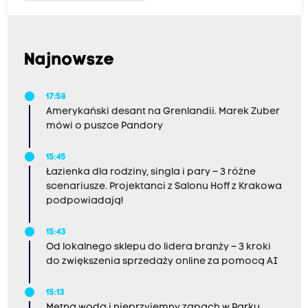
Najnowsze
17:58
Amerykański desant na Grenlandii. Marek Zuber
mówi o puszce Pandory
15:45
Łazienka dla rodziny, singla i pary – 3 różne
scenariusze. Projektanci z Salonu Hoff z Krakowa
podpowiadają!
15:43
Od lokalnego sklepu do lidera branży – 3 kroki
do zwiększenia sprzedaży online za pomocą AI
15:13
Mętna woda i nieprzyjemny zapach w Parku