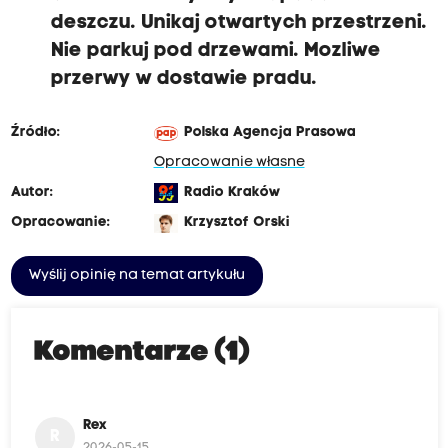
deszczu. Unikaj otwartych przestrzeni.
Nie parkuj pod drzewami. Mozliwe
przerwy w dostawie pradu.
Źródło:
Polska Agencja Prasowa
Opracowanie własne
Autor:
Radio Kraków
Opracowanie:
Krzysztof Orski
Wyślij opinię na temat artykułu
Komentarze (1)
Rex
R