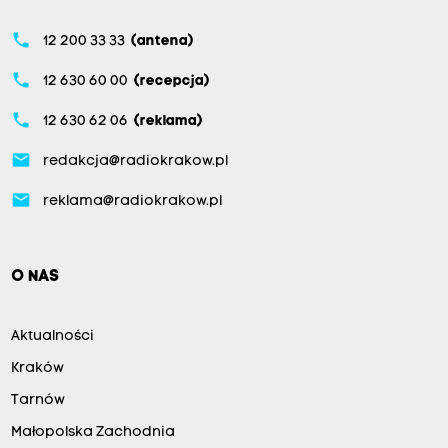
phone
12 200 33 33
(antena)
phone
12 630 60 00
(recepcja)
phone
12 630 62 06
(reklama)
email
redakcja@radiokrakow.pl
email
reklama@radiokrakow.pl
O NAS
Aktualności
Kraków
Tarnów
Małopolska Zachodnia