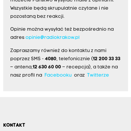
możecie Państwo wysyłać maile z opiniami.
Wszystkie będą skrupulatnie czytane i nie
pozostaną bez reakcji.
Opinie można wysyłać też bezpośrednio na
adres
opinie@radiokrakow.pl
Zapraszamy również do kontaktu z nami
poprzez SMS -
4080
, telefonicznie (
12 200 33 33
– antena,
12 630 60 00
– recepcja), a także na
nasz profil na
Facebooku
oraz
Twitterze
KONTAKT