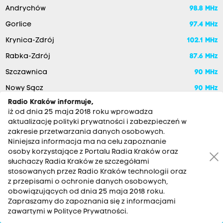
Andrychów
98.8 MHz
Gorlice
97.4 MHz
Krynica-Zdrój
102.1 MHz
Rabka-Zdrój
87.6 MHz
Szczawnica
90 MHz
Nowy Sącz
90 MHz
Radio Kraków informuje,
iż od dnia 25 maja 2018 roku wprowadza
aktualizację polityki prywatności i zabezpieczeń w
zakresie przetwarzania danych osobowych.
Niniejsza informacja ma na celu zapoznanie
osoby korzystające z Portalu Radia Kraków oraz
słuchaczy Radia Kraków ze szczegółami
stosowanych przez Radio Kraków technologii oraz
RADIO KRAKÓW SA. Aleja Juliusza Słowackiego 22, 30-007
z przepisami o ochronie danych osobowych,
Kraków
obowiązujących od dnia 25 maja 2018 roku.
Zapraszamy do zapoznania się z informacjami
Antena: 12 200 33 33
zawartymi w Polityce Prywatności.