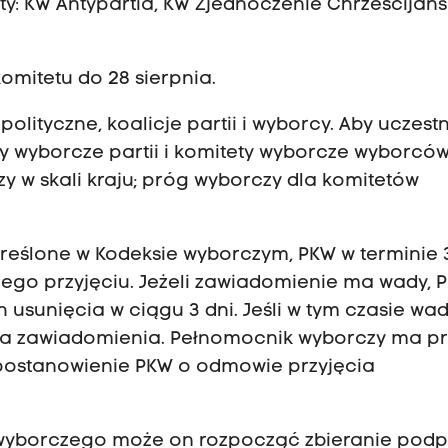
ety: KW Antypartia, KW Zjednoczenie Chrześcijań
omitetu do 28 sierpnia.
lityczne, koalicje partii i wyborcy. Aby uczest
y wyborcze partii i komitety wyborcze wyborcó
y w skali kraju; próg wyborczy dla komitetów
kreślone w Kodeksie wyborczym, PKW w terminie 
jego przyjęciu. Jeżeli zawiadomienie ma wady, 
sunięcia w ciągu 3 dni. Jeśli w tym czasie wad
cia zawiadomienia. Pełnomocnik wyborczy ma p
postanowienie PKW o odmowie przyjęcia
wyborczego może on rozpocząć zbieranie podp