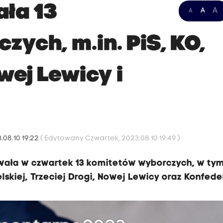
ła 13
A
A
A
ych, m.in. PiS, KO,
wej Lewicy i
.08.10 19:22
( Edytowany Czwartek, 2023.08.10 19:49 )
ała w czwartek 13 komitetów wyborczych, w tym 
lskiej, Trzeciej Drogi, Nowej Lewicy oraz Konfeder