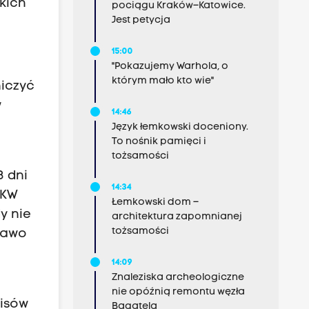
skich
pociągu Kraków–Katowice.
Jest petycja
15:00
"Pokazujemy Warhola, o
którym mało kto wie"
niczyć
w
14:46
Język łemkowski doceniony.
To nośnik pamięci i
tożsamości
3 dni
14:34
PKW
Łemkowski dom –
y nie
architektura zapomnianej
tożsamości
rawo
14:09
Znaleziska archeologiczne
nie opóźnią remontu węzła
isów
Bagatela