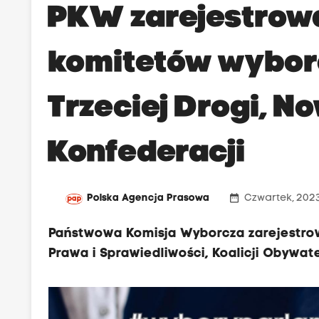
PKW zarejestrowa
komitetów wyborcz
Trzeciej Drogi, No
Konfederacji
date_range
Polska Agencja Prasowa
Czwartek, 2023
Państwowa Komisja Wyborcza zarejestrow
Prawa i Sprawiedliwości, Koalicji Obywate