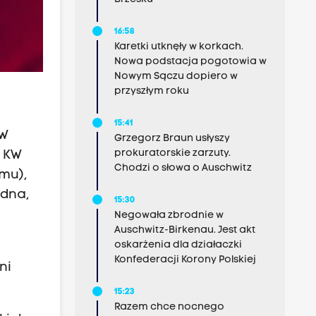
16:58
Karetki utknęły w korkach.
Nowa podstacja pogotowia w
Nowym Sączu dopiero w
przyszłym roku
15:41
KW
Grzegorz Braun usłyszy
prokuratorskie zarzuty.
, KW
Chodzi o słowa o Auschwitz
jmu),
edna,
15:30
Negowała zbrodnie w
Auschwitz-Birkenau. Jest akt
oskarżenia dla działaczki
Konfederacji Korony Polskiej
ni
15:23
Razem chce nocnego