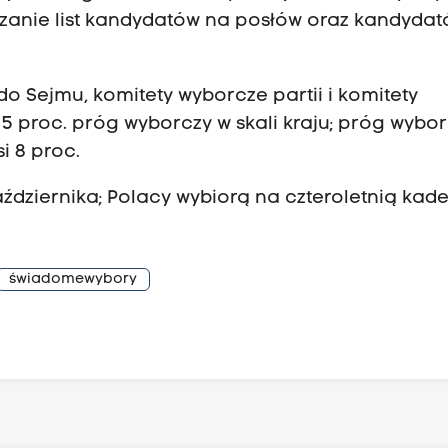
szanie list kandydatów na posłów oraz kandyda
 Sejmu, komitety wyborcze partii i komitety
proc. próg wyborczy w skali kraju; próg wybo
i 8 proc.
dziernika; Polacy wybiorą na czteroletnią kad
świadomewybory