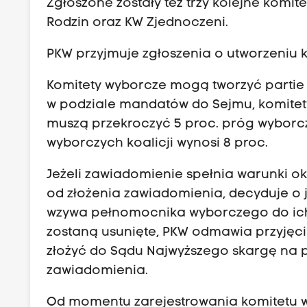
Zgłoszone zostały też trzy kolejne komit
Rodzin oraz KW Zjednoczeni.
PKW przyjmuje zgłoszenia o utworzeniu k
Komitety wyborcze mogą tworzyć partie po
w podziale mandatów do Sejmu, komitet
muszą przekroczyć 5 proc. próg wyborcz
wyborczych koalicji wynosi 8 proc.
Jeżeli zawiadomienie spełnia warunki o
od złożenia zawiadomienia, decyduje o 
wzywa pełnomocnika wyborczego do ich u
zostaną usunięte, PKW odmawia przyję
złożyć do Sądu Najwyższego skargę na 
zawiadomienia.
Od momentu zarejestrowania komitetu 