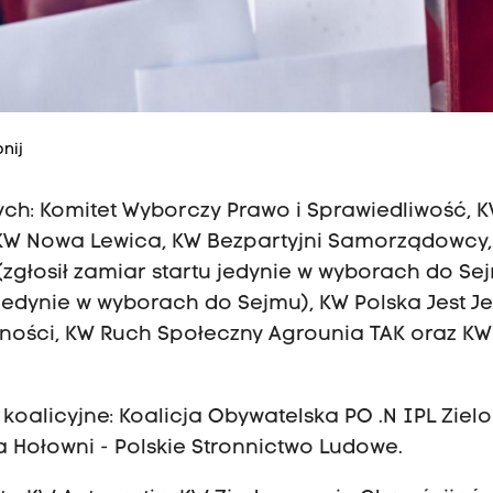
nij
ych: Komitet Wyborczy Prawo i Sprawiedliwość, 
 KW Nowa Lewica, KW Bezpartyjni Samorządowcy
(zgłosił zamiar startu jedynie w wyborach do Se
u jedynie w wyborach do Sejmu), KW Polska Jest J
lności, KW Ruch Społeczny Agrounia TAK oraz KW
koalicyjne: Koalicja Obywatelska PO .N IPL Zielo
 Hołowni - Polskie Stronnictwo Ludowe.