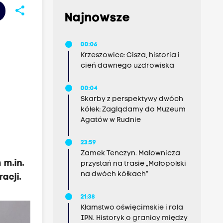
share
Najnowsze
00:06
Krzeszowice: Cisza, historia i
cień dawnego uzdrowiska
00:04
Skarby z perspektywy dwóch
kółek: Zaglądamy do Muzeum
Agatów w Rudnie
23:59
Zamek Tenczyn. Malownicza
m.in.
przystań na trasie „Małopolski
na dwóch kółkach”
acji.
21:38
Kłamstwo oświęcimskie i rola
IPN. Historyk o granicy między