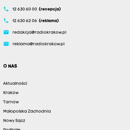
phone
12 630 60 00
(recepcja)
phone
12 630 62 06
(reklama)
email
redakcja@radiokrakow.pl
email
reklama@radiokrakow.pl
O NAS
Aktualności
Kraków
Tarnów
Małopolska Zachodnia
Nowy Sącz