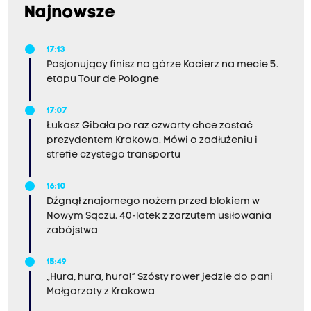
Najnowsze
17:13
Pasjonujący finisz na górze Kocierz na mecie 5.
etapu Tour de Pologne
17:07
Łukasz Gibała po raz czwarty chce zostać
prezydentem Krakowa. Mówi o zadłużeniu i
strefie czystego transportu
16:10
Dźgnął znajomego nożem przed blokiem w
Nowym Sączu. 40-latek z zarzutem usiłowania
zabójstwa
15:49
„Hura, hura, hura!” Szósty rower jedzie do pani
Małgorzaty z Krakowa