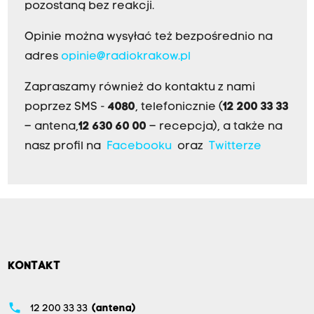
pozostaną bez reakcji.
Opinie można wysyłać też bezpośrednio na
adres
opinie@radiokrakow.pl
Zapraszamy również do kontaktu z nami
poprzez SMS -
4080
, telefonicznie (
12 200 33 33
– antena,
12 630 60 00
– recepcja), a także na
nasz profil na
Facebooku
oraz
Twitterze
KONTAKT
phone
12 200 33 33
(antena)