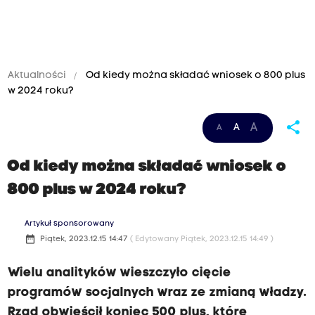
Aktualności
Od kiedy można składać wniosek o 800 plus
w 2024 roku?
share
A
A
A
Od kiedy można składać wniosek o
800 plus w 2024 roku?
Artykuł sponsorowany
date_range
Piątek, 2023.12.15 14:47
( Edytowany Piątek, 2023.12.15 14:49 )
Wielu analityków wieszczyło cięcie
programów socjalnych wraz ze zmianą władzy.
Rząd obwieścił koniec 500 plus, które