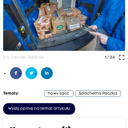
crop_free
Fot. Damian Radziak
1
/ 24
Tematy:
nowy sącz
Szlachetna Paczka
Wyślij opinię na temat artykułu