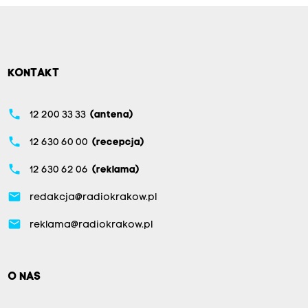
KONTAKT
phone
12 200 33 33
(antena)
phone
12 630 60 00
(recepcja)
phone
12 630 62 06
(reklama)
email
redakcja@radiokrakow.pl
email
reklama@radiokrakow.pl
O NAS