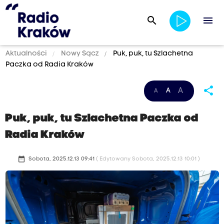
search
menu
Aktualności
Nowy Sącz
Puk, puk, tu Szlachetna
Paczka od Radia Kraków
share
A
A
A
Puk, puk, tu Szlachetna Paczka od
Radia Kraków
date_range
Sobota, 2025.12.13 09:41
( Edytowany Sobota, 2025.12.13 10:01 )