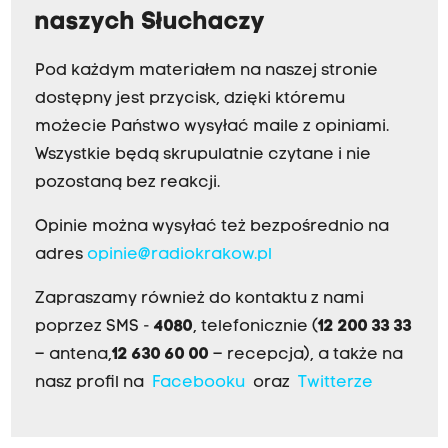
naszych Słuchaczy
Pod każdym materiałem na naszej stronie
dostępny jest przycisk, dzięki któremu
możecie Państwo wysyłać maile z opiniami.
Wszystkie będą skrupulatnie czytane i nie
pozostaną bez reakcji.
Opinie można wysyłać też bezpośrednio na
adres
opinie@radiokrakow.pl
Zapraszamy również do kontaktu z nami
poprzez SMS -
4080
, telefonicznie (
12 200 33 33
– antena,
12 630 60 00
– recepcja), a także na
nasz profil na
Facebooku
oraz
Twitterze