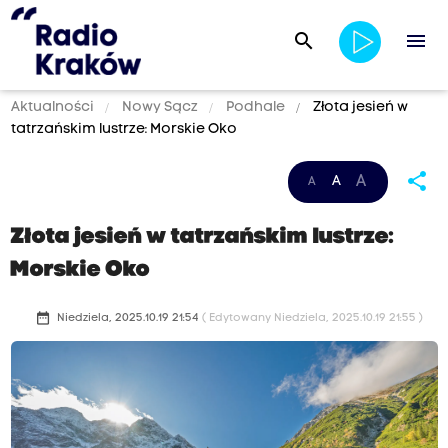
search
menu
Aktualności
Nowy Sącz
Podhale
Złota jesień w
tatrzańskim lustrze: Morskie Oko
share
A
A
A
Złota jesień w tatrzańskim lustrze:
Morskie Oko
date_range
Niedziela, 2025.10.19 21:54
( Edytowany Niedziela, 2025.10.19 21:55 )