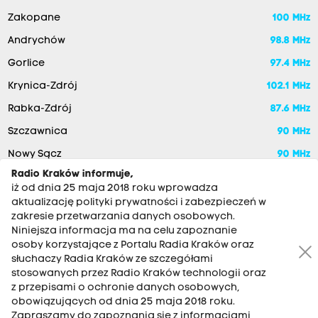
Zakopane
100 MHz
Andrychów
98.8 MHz
Gorlice
97.4 MHz
Krynica-Zdrój
102.1 MHz
Rabka-Zdrój
87.6 MHz
Szczawnica
90 MHz
Nowy Sącz
90 MHz
Radio Kraków informuje,
iż od dnia 25 maja 2018 roku wprowadza
aktualizację polityki prywatności i zabezpieczeń w
zakresie przetwarzania danych osobowych.
Niniejsza informacja ma na celu zapoznanie
osoby korzystające z Portalu Radia Kraków oraz
słuchaczy Radia Kraków ze szczegółami
stosowanych przez Radio Kraków technologii oraz
RADIO KRAKÓW SA. Aleja Juliusza Słowackiego 22, 30-007
z przepisami o ochronie danych osobowych,
Kraków
obowiązujących od dnia 25 maja 2018 roku.
Zapraszamy do zapoznania się z informacjami
Antena: 12 200 33 33