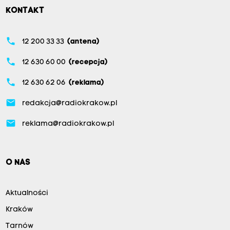
KONTAKT
phone
12 200 33 33
(antena)
phone
12 630 60 00
(recepcja)
phone
12 630 62 06
(reklama)
email
redakcja@radiokrakow.pl
email
reklama@radiokrakow.pl
O NAS
Aktualności
Kraków
Tarnów