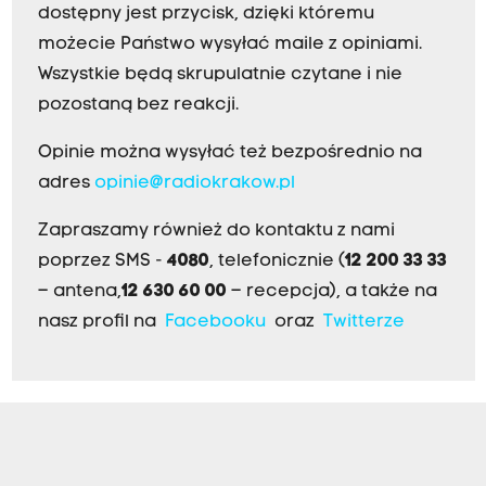
dostępny jest przycisk, dzięki któremu
możecie Państwo wysyłać maile z opiniami.
Wszystkie będą skrupulatnie czytane i nie
pozostaną bez reakcji.
Opinie można wysyłać też bezpośrednio na
adres
opinie@radiokrakow.pl
Zapraszamy również do kontaktu z nami
poprzez SMS -
4080
, telefonicznie (
12 200 33 33
– antena,
12 630 60 00
– recepcja), a także na
nasz profil na
Facebooku
oraz
Twitterze