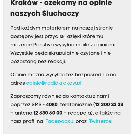
Kraków - czekamy na opinie
naszych Słuchaczy
Pod każdym materiałem na naszej stronie
dostępny jest przycisk, dzięki któremu
możecie Państwo wysyłać maile z opiniami.
Wszystkie będą skrupulatnie czytane i nie
pozostaną bez reakcji.
Opinie można wysyłać też bezpośrednio na
adres
opinie@radiokrakow.pl
Zapraszamy również do kontaktu z nami
poprzez SMS -
4080
, telefonicznie (
12 200 33 33
– antena,
12 630 60 00
– recepcja), a także na
nasz profil na
Facebooku
oraz
Twitterze