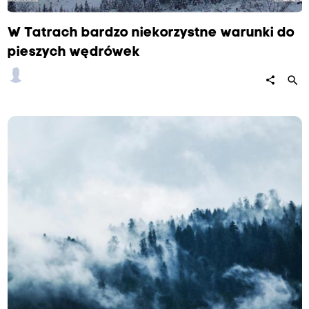
W Tatrach bardzo niekorzystne warunki do
pieszych wędrówek
search
share