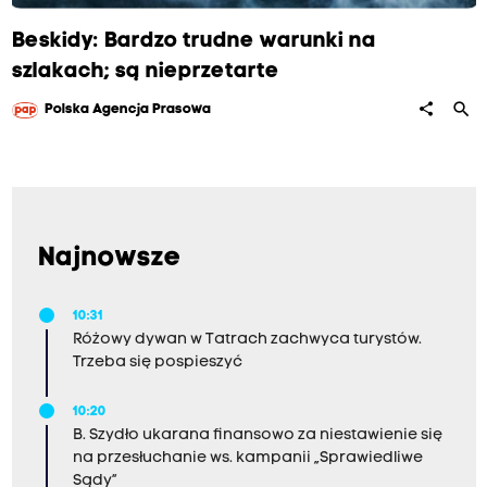
Beskidy: Bardzo trudne warunki na
szlakach; są nieprzetarte
search
share
Polska Agencja Prasowa
Najnowsze
10:31
Różowy dywan w Tatrach zachwyca turystów.
Trzeba się pospieszyć
10:20
B. Szydło ukarana finansowo za niestawienie się
na przesłuchanie ws. kampanii „Sprawiedliwe
Sądy”