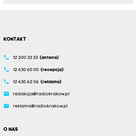
KONTAKT
phone
12 200 33 33
(antena)
phone
12 630 60 00
(recepcja)
phone
12 630 62 06
(reklama)
email
redakcja@radiokrakow.pl
email
reklama@radiokrakow.pl
O NAS