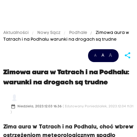
Aktualności
Nowy Sącz
Podhale
Zimowa aura w
Tatrach i na Podhalu: warunki na drogach są trudne
share
A
A
A
Zimowa aura w Tatrach i na Podhalu:
warunki na drogach są trudne
date_range
Niedziela, 2023.12.03 16:36
( Edytowany Poniedziałek, 2023.12.04 11:31
)
Zima aura w Tatrach i na Podhalu, choć wbrew
ostrzeżeniom meteorologicznym spadło