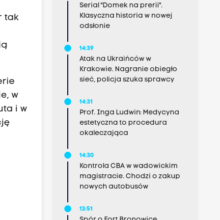
Serial "Domek na prerii".
Klasyczna historia w nowej
 tak
odsłonie
ją
14:39
Atak na Ukraińców w
Krakowie. Nagranie obiegło
sieć, policja szuka sprawcy
erie
e, w
14:31
ta i w
Prof. Inga Ludwin: Medycyna
cję
estetyczna to procedura
okaleczająca
14:30
Kontrola CBA w wadowickim
magistracie. Chodzi o zakup
nowych autobusów
13:51
Spór o Fort Bronowice.