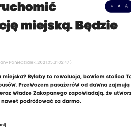
ruchomić
A
A
A
ję miejską. Będzie
any Poniedziałek, 2021.05.31 02:47 )
miejska? Byłaby to rewolucja, bowiem stolica Ta
obusów. Przewozem pasażerów od dawna zajmują 
. Teraz władze Zakopanego zapowiadają, że utwor
żna nawet podróżować za darmo.
nij