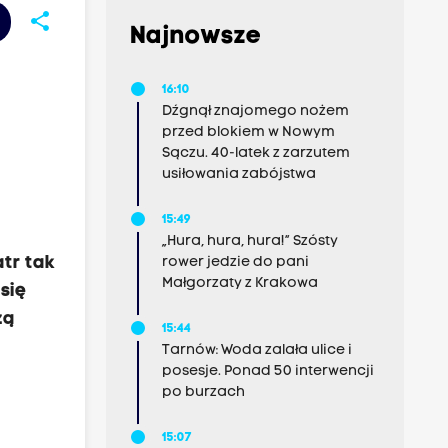
share
Najnowsze
16:10
Dźgnął znajomego nożem
przed blokiem w Nowym
Sączu. 40-latek z zarzutem
usiłowania zabójstwa
15:49
„Hura, hura, hura!” Szósty
tr tak
rower jedzie do pani
Małgorzaty z Krakowa
się
zą
15:44
Tarnów: Woda zalała ulice i
posesje. Ponad 50 interwencji
po burzach
15:07