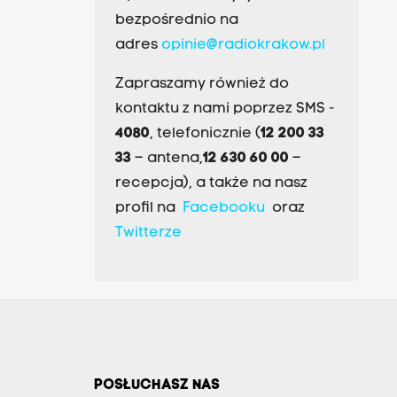
bezpośrednio na
adres
opinie@radiokrakow.pl
Zapraszamy również do
kontaktu z nami poprzez SMS -
4080
, telefonicznie (
12 200 33
33
– antena,
12 630 60 00
–
recepcja), a także na nasz
profil na
Facebooku
oraz
Twitterze
POSŁUCHASZ NAS