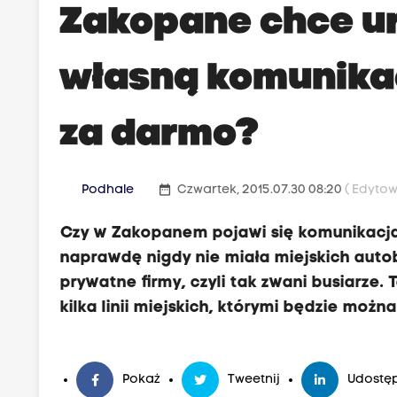
Zakopane chce u
własną komunikac
za darmo?
date_range
Podhale
Czwartek, 2015.07.30 08:20
( Edytow
Czy w Zakopanem pojawi się komunikacja 
naprawdę nigdy nie miała miejskich aut
prywatne firmy, czyli tak zwani busiarze
kilka linii miejskich, którymi będzie mo
Pokaż
Tweetnij
Udostęp