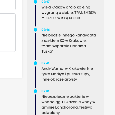
09:47
Wisła Kraków gra o kolejną
wygraną u siebie. TRANSMISJA
MECZU Z WISŁĄ PŁOCK
09:46
Nie będzie innego kandydata
z szyldem KO w Krakowie.
"Mam wsparcie Donalda
Tuska"
09:41
Andy Warhol w Krakowie. Nie
tylko Marilyn i puszka zupy,
inne oblicze artysty
09:31
Niebezpieczne bakterie w
wodociągu. Skażenie wody w
gminie Lanckorona, festiwal
odwołany