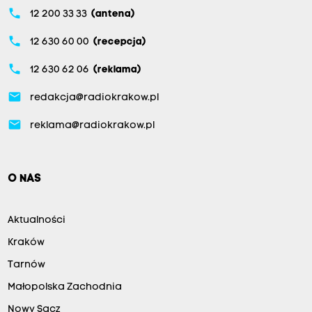
phone
12 200 33 33
(antena)
phone
12 630 60 00
(recepcja)
phone
12 630 62 06
(reklama)
email
redakcja@radiokrakow.pl
email
reklama@radiokrakow.pl
O NAS
Aktualności
Kraków
Tarnów
Małopolska Zachodnia
Nowy Sącz