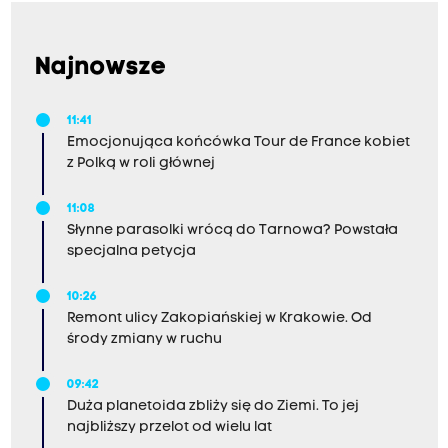
Najnowsze
11:41
Emocjonująca końcówka Tour de France kobiet
z Polką w roli głównej
11:08
Słynne parasolki wrócą do Tarnowa? Powstała
specjalna petycja
10:26
Remont ulicy Zakopiańskiej w Krakowie. Od
środy zmiany w ruchu
09:42
Duża planetoida zbliży się do Ziemi. To jej
najbliższy przelot od wielu lat