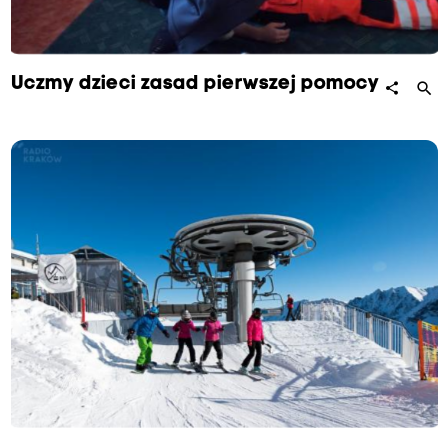
Uczmy dzieci zasad pierwszej pomocy
search
share