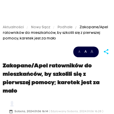
Aktualności
Nowy Sącz
Podhale
Zakopane/Apel
ratowników do mieszkańców, by szkolili się z pierwszej
pomocy; karetek jest za mało
share
A
A
A
Zakopane/Apel ratowników do
mieszkańców, by szkolili się z
pierwszej pomocy; karetek jest za
mało
date_range
Sobota, 2024.01.06 16:14
( Edytowany Sobota, 2024.01.06 16:28 )