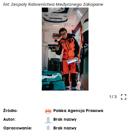
fot: Zespoły Ratownictwa Medycznego Zakopane
crop_free
1
/ 3
Źródło:
Polska Agencja Prasowa
Autor:
Brak nazwy
Opracowanie:
Brak nazwy