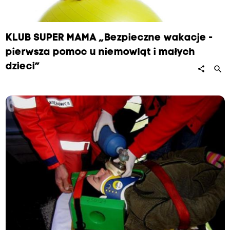
KLUB SUPER MAMA „Bezpieczne wakacje -
pierwsza pomoc u niemowląt i małych
dzieci”
search
share