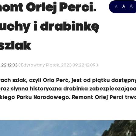
ont Orlej Perci.
A
A
A
chy i drabinkę
szlak
.22 12:03
( Edytowany Piątek, 2023.09.22 12:09 )
ach szlak, czyli Orla Perć, jest od piątku dostępn
raz słynna historyczna drabinka zabezpieczająca 
kiego Parku Narodowego. Remont Orlej Perci trwa