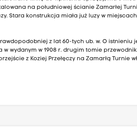
nstalowana na południowej ścianie Zamarłej Turn
zy. Stara konstrukcja miała już luzy w miejscac
dopodobniej z lat 60-tych ub. w. O istnieniu j
owa w wydanym w 1908 r. drugim tomie przewodni
rzejście z Koziej Przełęczy na Zamarłą Turnie w