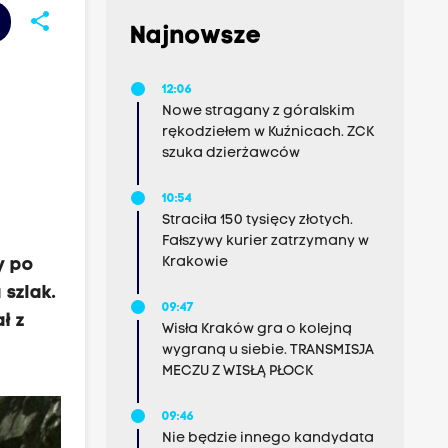
share
Najnowsze
12:06
Nowe stragany z góralskim
rękodziełem w Kuźnicach. ZCK
szuka dzierżawców
10:54
Straciła 150 tysięcy złotych.
Fałszywy kurier zatrzymany w
Krakowie
y po
szlak.
09:47
ł z
Wisła Kraków gra o kolejną
wygraną u siebie. TRANSMISJA
MECZU Z WISŁĄ PŁOCK
09:46
Nie będzie innego kandydata