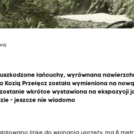
nij
e uszkodzone łańcuchy, wyrównana nawierzchn
na Kozią Przełęcz została wymieniona na nową
i zostanie wkrótce wystawiona na ekspozycji j
dzie - jeszcze nie wiadomo
nstalowano linkę do wpinania uprzęży, ma 8 met