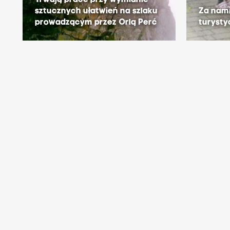
sztucznych ułatwień na szlaku
Za nam
prowadzącym przez Orlą Perć
turysty