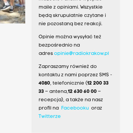
maile z opiniami. Wszystkie
będą skrupulatnie czytane i
nie pozostaną bez reakcji.
Opinie można wysyłać też
bezpośrednio na
adres
opinie@radiokrakow.pl
Zapraszamy również do
kontaktu z nami poprzez SMS -
4080
, telefonicznie (
12 200 33
33
– antena,
12 630 60 00
–
recepcja), a także na nasz
profil na
Facebooku
oraz
Twitterze