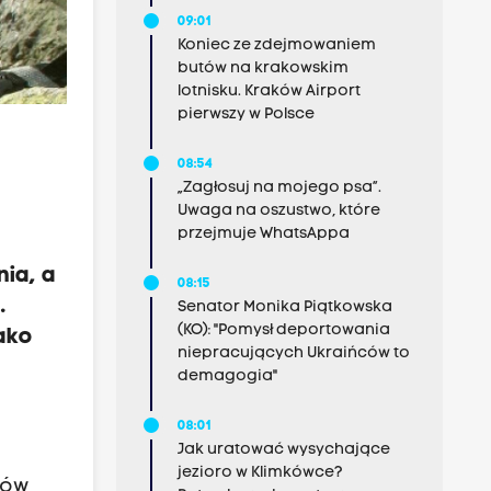
09:01
Koniec ze zdejmowaniem
butów na krakowskim
lotnisku. Kraków Airport
pierwszy w Polsce
08:54
„Zagłosuj na mojego psa”.
Uwaga na oszustwo, które
przejmuje WhatsAppa
ia, a
08:15
.
Senator Monika Piątkowska
(KO): "Pomysł deportowania
ako
niepracujących Ukraińców to
demagogia"
08:01
Jak uratować wysychające
jezioro w Klimkówce?
rów