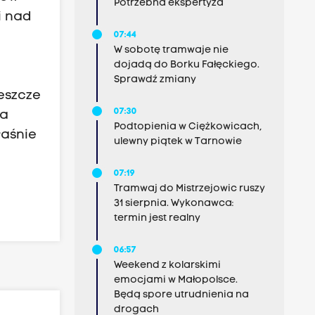
Potrzebna ekspertyza
i nad
h
07:44
W sobotę tramwaje nie
dojadą do Borku Fałęckiego.
Sprawdź zmiany
eszcze
07:30
ka
Podtopienia w Ciężkowicach,
łaśnie
ulewny piątek w Tarnowie
07:19
Tramwaj do Mistrzejowic ruszy
31 sierpnia. Wykonawca:
termin jest realny
06:57
Weekend z kolarskimi
emocjami w Małopolsce.
Będą spore utrudnienia na
drogach