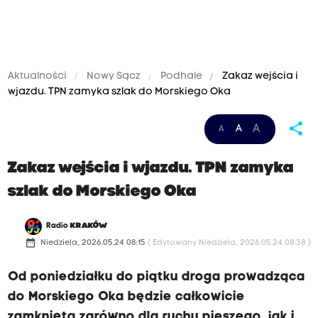
Aktualności
Nowy Sącz
Podhale
Zakaz wejścia i
wjazdu. TPN zamyka szlak do Morskiego Oka
share
A
A
A
Zakaz wejścia i wjazdu. TPN zamyka
szlak do Morskiego Oka
Radio
KRAKÓW
date_range
Niedziela, 2026.05.24 08:15
( Edytowany Niedziela, 2026.05.24 08:38 )
Od poniedziałku do piątku droga prowadząca
do Morskiego Oka będzie całkowicie
zamknięta zarówno dla ruchu pieszego, jak i