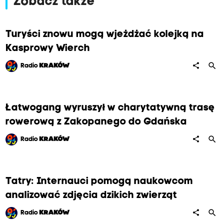
Zobacz także
Turyści znowu mogą wjeżdżać kolejką na
Kasprowy Wierch
search
share
Radio
KRAKÓW
Łatwogang wyruszył w charytatywną trasę
rowerową z Zakopanego do Gdańska
search
share
Radio
KRAKÓW
Tatry: Internauci pomogą naukowcom
analizować zdjęcia dzikich zwierząt
search
share
Radio
KRAKÓW