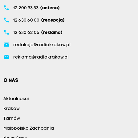
phone
12 200 33 33
(antena)
phone
12 630 60 00
(recepcja)
phone
12 630 62 06
(reklama)
email
redakcja@radiokrakow.pl
email
reklama@radiokrakow.pl
O NAS
Aktualności
Kraków
Tarnów
Małopolska Zachodnia