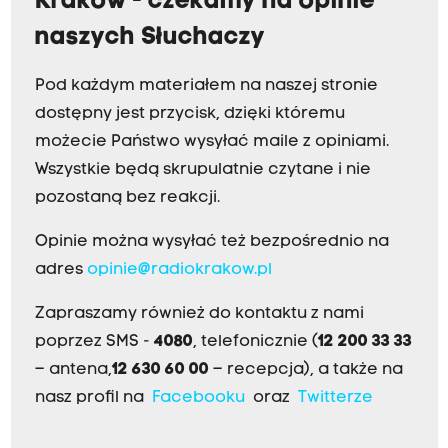
Kraków - czekamy na opinie
naszych Słuchaczy
Pod każdym materiałem na naszej stronie
dostępny jest przycisk, dzięki któremu
możecie Państwo wysyłać maile z opiniami.
Wszystkie będą skrupulatnie czytane i nie
pozostaną bez reakcji.
Opinie można wysyłać też bezpośrednio na
adres
opinie@radiokrakow.pl
Zapraszamy również do kontaktu z nami
poprzez SMS -
4080
, telefonicznie (
12 200 33 33
– antena,
12 630 60 00
– recepcja), a także na
nasz profil na
Facebooku
oraz
Twitterze