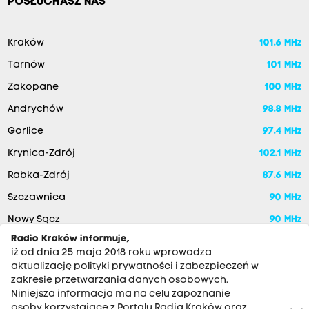
POSŁUCHASZ NAS
Kraków
101.6 MHz
Tarnów
101 MHz
Zakopane
100 MHz
Andrychów
98.8 MHz
Gorlice
97.4 MHz
Krynica-Zdrój
102.1 MHz
Rabka-Zdrój
87.6 MHz
Szczawnica
90 MHz
Nowy Sącz
90 MHz
Radio Kraków informuje,
iż od dnia 25 maja 2018 roku wprowadza
aktualizację polityki prywatności i zabezpieczeń w
zakresie przetwarzania danych osobowych.
Niniejsza informacja ma na celu zapoznanie
osoby korzystające z Portalu Radia Kraków oraz