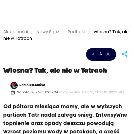
Aktualności
Nowy Sącz
Podhale
Wiosna? Tak, ale
nie w Tatrach
share
A
A
A
Wiosna? Tak, ale nie w Tatrach
Radio
KRAKÓW
date_range
Sobota, 2026.05.09 12:34
( Edytowany Sobota, 2026.05.09 12:38 )
Od półtora miesiąca mamy, ale w wyższych
partiach Tatr nadal zalega śnieg. Intensywne
topnienie oraz opady deszczu powodują
wzrost poziomu wody w potokach, a część