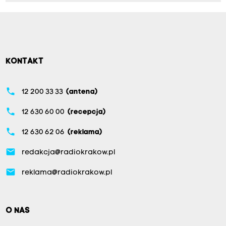
KONTAKT
phone
12 200 33 33
(antena)
phone
12 630 60 00
(recepcja)
phone
12 630 62 06
(reklama)
email
redakcja@radiokrakow.pl
email
reklama@radiokrakow.pl
O NAS