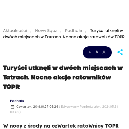
Aktualności
Nowy Sącz
Podhale
Turyści utknęli w
dwóch miejscach w Tatrach. Nocne akcje ratowników TOPR
share
A
A
A
Turyści utknęli w dwóch miejscach w
Tatrach. Nocne akcje ratowników
TOPR
Podhale
date_range
Czwartek, 2016.10.27 08:24
( Edytowany Poniedziałek, 2021.05.31
03:48 )
W nocy z środy na czwartek ratownicy TOPR