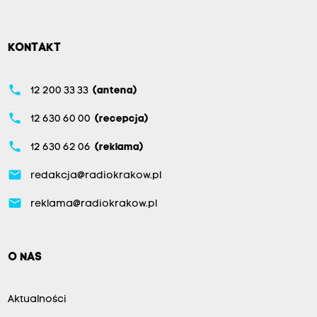
KONTAKT
phone
12 200 33 33
(antena)
phone
12 630 60 00
(recepcja)
phone
12 630 62 06
(reklama)
email
redakcja@radiokrakow.pl
email
reklama@radiokrakow.pl
O NAS
Aktualności