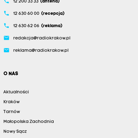
phone
12 200 33 33
(antena)
phone
12 630 60 00
(recepcja)
phone
12 630 62 06
(reklama)
email
redakcja@radiokrakow.pl
email
reklama@radiokrakow.pl
O NAS
Aktualności
Kraków
Tarnów
Małopolska Zachodnia
Nowy Sącz