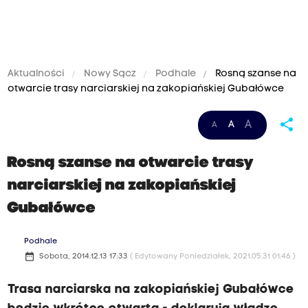
Aktualności
Nowy Sącz
Podhale
Rosną szanse na
otwarcie trasy narciarskiej na zakopiańskiej Gubałówce
share
A
A
A
Rosną szanse na otwarcie trasy
narciarskiej na zakopiańskiej
Gubałówce
Podhale
date_range
Sobota, 2014.12.13 17:33
( Edytowany Poniedziałek, 2021.05.31 01:46 )
Trasa narciarska na zakopiańskiej Gubałówce