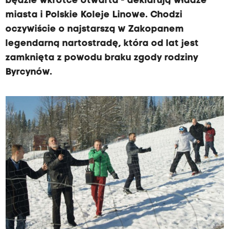
będzie wkrótce otwarta - deklarują władze
miasta i Polskie Koleje Linowe. Chodzi
oczywiście o najstarszą w Zakopanem
legendarną nartostradę, która od lat jest
zamknięta z powodu braku zgody rodziny
Byrcynów.