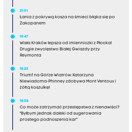
21:01
Łania z pokrywą kosza na śmieci błąka się po
Zakopanem
19:47
Wisła Kraków lepsza od imienniczki z Płocka!
Drugie zwycięstwo Białej Gwiazdy przy
Reymonta
18:23
Triumf na Górze Wiatrów: Katarzyna
Niewiadoma-Phinney zdobywa Mont Ventoux i
żółtą koszulkę!
18:08
Co może zatrzymać przestępstwa z nienawiści?
"Byłbym jednak daleki od sugerowania
prostego podnoszenia kar"