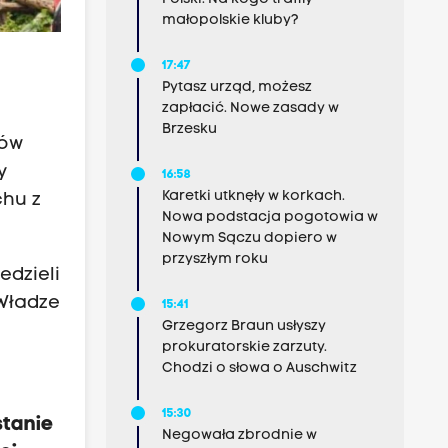
małopolskie kluby?
17:47
Pytasz urząd, możesz
zapłacić. Nowe zasady w
Brzesku
zów
y
16:58
Karetki utknęły w korkach.
chu z
Nowa podstacja pogotowia w
Nowym Sączu dopiero w
przyszłym roku
edzieli
 Władze
15:41
Grzegorz Braun usłyszy
prokuratorskie zarzuty.
Chodzi o słowa o Auschwitz
15:30
stanie
Negowała zbrodnie w