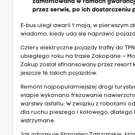
zamontowana w ramach gwarancji
przez serwis, po ich dostarczeniu
E-bus uległ awarii 1 maja, w pierwszym 
wiadomo, kiedy uda się naprawić pojazd
Cztery elektryczne pojazdy trafiły do TP
ubiegłego roku na trasie Zakopane – Mo
Zakup został sfinansowany przez resort k
jeszcze 16 takich pojazdów.
Remont najpopularniejszej drogi turysty
etapie wykonano frezowanie nawierzchn
warstwy asfaltu. W związku z robotami o
dla ruchu pieszego i kołowego, dlateg
wstrzymane.
Jak informuje Starostwo Tatrzańskie, któ