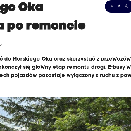
ego Oka
A
A
A
a po remoncie
5
ć do Morskiego Oka oraz skorzystać z przewozó
kończył się główny etap remontu drogi. E-busy 
terech pojazdów pozostaje wyłączony z ruchu z p