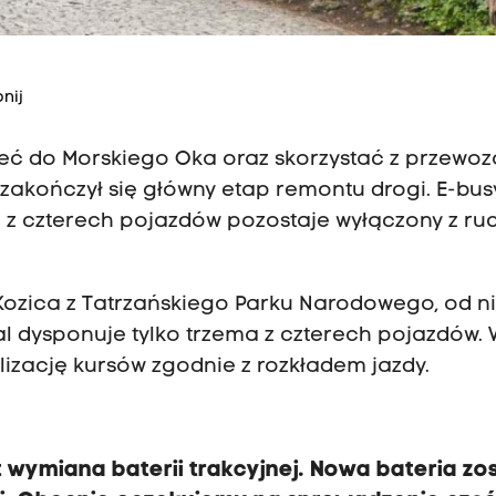
nij
eć do Morskiego Oka oraz skorzystać z przewo
akończył się główny etap remontu drogi. E-bus
n z czterech pojazdów pozostaje wyłączony z ru
ozica z Tatrzańskiego Parku Narodowego, od ni
al dysponuje tylko trzema z czterech pojazdów.
lizację kursów zgodnie z rozkładem jazdy.
 wymiana baterii trakcyjnej. Nowa bateria zo