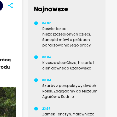
share
Najnowsze
06:07
Rośnie liczba
niezaszczepionych dzieci.
Sanepid mówi o próbach
paraliżowania jego pracy
w
00:06
wrócą
Krzeszowice: Cisza, historia i
owodu
cień dawnego uzdrowiska
00:04
Skarby z perspektywy dwóch
kółek: Zaglądamy do Muzeum
Agatów w Rudnie
23:59
Zamek Tenczyn. Malownicza