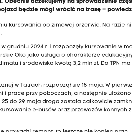
. Obecnie oczekujemy na sprowadzenie częś
 pojazd będzie mógł wrócić na trasę – powiedz
dniu kursowania po zimowej przerwie. Na razie n
.
N w grudniu 2024 r. i rozpoczęły kursowanie w m
rskie Oko jako usługa o charakterze edukacyjn
limatu i środowiska kwotą 3,2 mln zł. Do TPN ma 
cznej w Tatrach rozpoczął się 18 maja. W pierw
i i prace przy poboczach, a następnie ułożon
d 25 do 29 maja droga została całkowicie zamkn
o kursowanie e-busów oraz przewozów konnych z
re prowadzi remont, to jeszcze nie koniec prac.