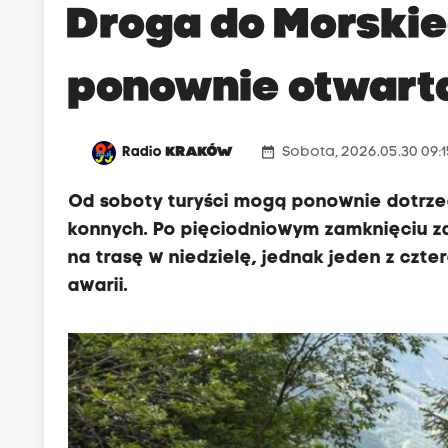
Droga do Morski
ponownie otwart
date_range
Radio
KRAKÓW
Sobota, 2026.05.30 09:1
Od soboty turyści mogą ponownie dotrze
konnych. Po pięciodniowym zamknięciu za
na trasę w niedzielę, jednak jeden z cz
awarii.