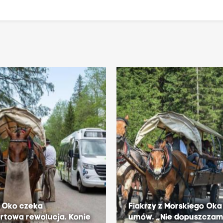
 Oko czeka
Fiakrzy z Morskiego Oka
rtowa rewolucja. Konie
umów. „Nie dopuszczamy