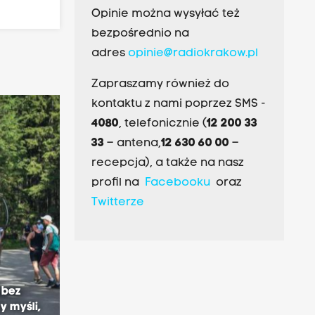
Opinie można wysyłać też
bezpośrednio na
adres
opinie@radiokrakow.pl
Zapraszamy również do
kontaktu z nami poprzez SMS -
4080
, telefonicznie (
12 200 33
33
– antena,
12 630 60 00
–
recepcja), a także na nasz
profil na
Facebooku
oraz
Twitterze
 bez
 myśli,