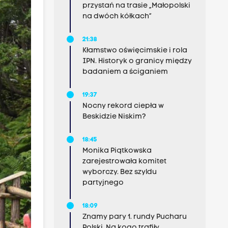
przystań na trasie „Małopolski
na dwóch kółkach”
21:38
Kłamstwo oświęcimskie i rola
IPN. Historyk o granicy między
badaniem a ściganiem
19:37
Nocny rekord ciepła w
Beskidzie Niskim?
18:45
Monika Piątkowska
zarejestrowała komitet
wyborczy. Bez szyldu
partyjnego
18:09
Znamy pary 1. rundy Pucharu
Polski. Na kogo trafiły