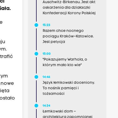
ci
Auschwitz-Birkenau. Jest akt
oskarżenia dla działaczki
iała.
Konfederacji Korony Polskiej
ie
15:23
Razem chce nocnego
pociągu Kraków–Katowice.
aju
Jest petycja
ym.
15:00
trafić
"Pokazujemy Warhola, o
którym mało kto wie"
szym
14:46
Język łemkowski doceniony.
o nowe
To nośnik pamięci i
ięta
tożsamości
ostało
14:34
Łemkowski dom –
architektura zapomnianej