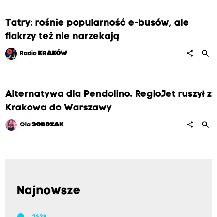
Tatry: rośnie popularność e-busów, ale
fiakrzy też nie narzekają
search
share
Radio
KRAKÓW
Alternatywa dla Pendolino. RegioJet ruszył z
Krakowa do Warszawy
search
share
Ola
SOBCZAK
Najnowsze