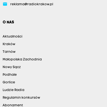
email
reklama@radiokrakow.pl
O NAS
Aktualności
Kraków
Tarnów
Małopolska Zachodnia
Nowy Sącz
Podhale
Gorlice
Ludzie Radia
Regulamin konkursów
Abonament