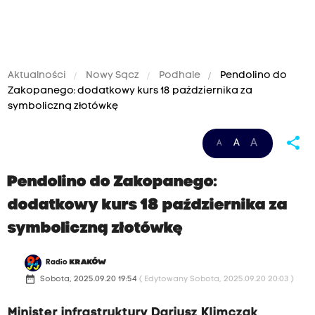
Aktualności
Nowy Sącz
Podhale
Pendolino do
Zakopanego: dodatkowy kurs 18 października za
symboliczną złotówkę
share
A
A
A
Pendolino do Zakopanego:
dodatkowy kurs 18 października za
symboliczną złotówkę
Radio
KRAKÓW
date_range
Sobota, 2025.09.20 19:54
( Edytowany Sobota, 2025.09.20 20:03 )
Minister infrastruktury Dariusz Klimczak