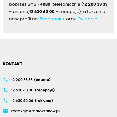
poprzez SMS -
4080
, telefonicznie (
12 200 33 33
– antena,
12 630 60 00
– recepcja), a także na
nasz profil na
Facebooku
oraz
Twitterze
KONTAKT
phone
12 200 33 33
(antena)
phone
12 630 60 00
(recepcja)
phone
12 630 62 06
(reklama)
email
redakcja@radiokrakow.pl