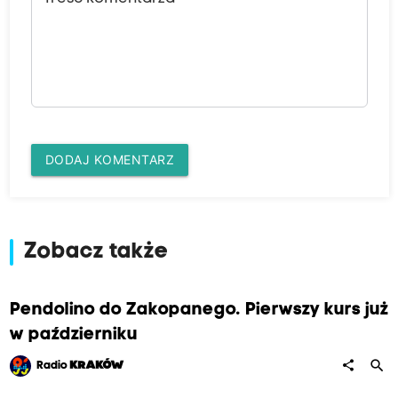
DODAJ KOMENTARZ
Zobacz także
Pendolino do Zakopanego. Pierwszy kurs już
w październiku
search
share
Radio
KRAKÓW