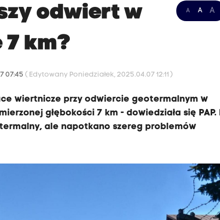
szy odwiert w
A
A
A
e 7 km?
07 07:45
( Edytowany Poniedziałek, 2025.04.07 12:11 )
race wiertnicze przy odwiercie geotermalnym w
mierzonej głębokości 7 km - dowiedziała się PAP. 
eotermalny, ale napotkano szereg problemów