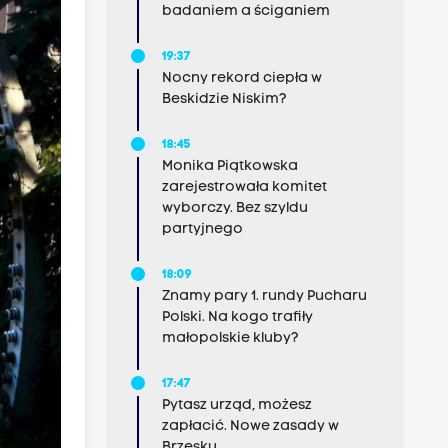
badaniem a ściganiem
19:37
Nocny rekord ciepła w
Beskidzie Niskim?
18:45
Monika Piątkowska
zarejestrowała komitet
wyborczy. Bez szyldu
partyjnego
18:09
Znamy pary 1. rundy Pucharu
Polski. Na kogo trafiły
małopolskie kluby?
17:47
Pytasz urząd, możesz
zapłacić. Nowe zasady w
Brzesku