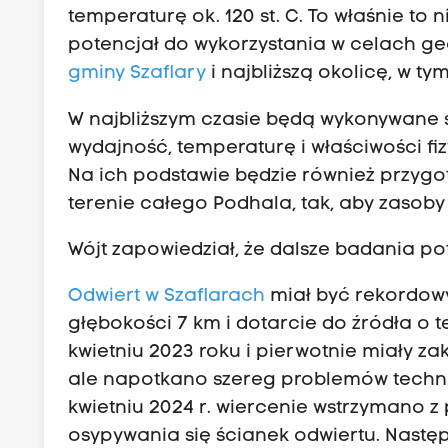
temperaturę ok. 120 st. C. To właśnie to
potencjał do wykorzystania w celach geo
gminy Szaflary
i najbliższą okolicę, w t
W najbliższym czasie będą wykonywane s
wydajność, temperaturę i właściwości f
Na ich podstawie będzie również przyg
terenie całego Podhala, tak, aby zasoby
Wójt zapowiedział, że dalsze badania p
Odwiert w Szaflarach
miał być rekordow
głębokości 7 km i dotarcie do źródła o 
kwietniu 2023 roku i pierwotnie miały za
ale napotkano szereg problemów techni
kwietniu 2024 r. wiercenie wstrzymano 
osypywania się ścianek odwiertu. Następn