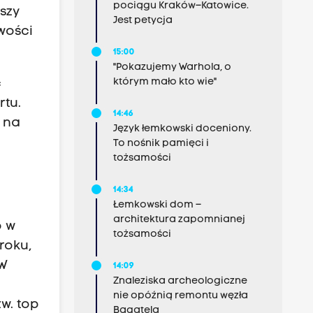
pociągu Kraków–Katowice.
kszy
Jest petycja
wości
15:00
"Pokazujemy Warhola, o
którym mało kto wie"
ć
rtu.
14:46
 na
Język łemkowski doceniony.
To nośnik pamięci i
tożsamości
14:34
Łemkowski dom –
architektura zapomnianej
o w
tożsamości
roku,
 W
14:09
Znaleziska archeologiczne
nie opóźnią remontu węzła
w. top
Bagatela