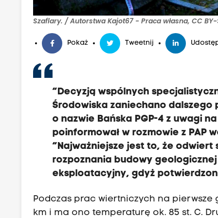
Szaflary. / Autorstwa Kajot67 - Praca własna, CC 
Pokaż
Tweetnij
Udostęp
“Decyzją wspólnych specjalistyczny
Środowiska zaniechano dalszego 
o nazwie Bańska PGP-4 z uwagi n
poinformował w rozmowie z PAP wój
“Najważniejsze jest to, że odwiert
rozpoznania budowy geologicznej 
eksploatacyjny, gdyż potwierdz
Podczas prac wiertniczych na pierwsze 
km i ma ono temperaturę ok. 85 st. C. D