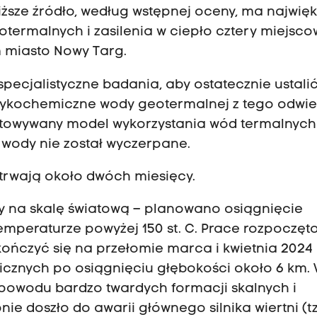
 niższe źródło, według wstępnej oceny, ma najwię
termalnych i zasilenia w ciepło cztery miejsco
ym miasto Nowy Targ.
pecjalistyczne badania, aby ostatecznie ustali
izykochemiczne wody geotermalnej z tego odwie
otowywany model wykorzystania wód termalnych
 wody nie został wyczerpane.
otrwają około dwóch miesięcy.
y na skalę światową – planowano osiągnięcie
temperaturze powyżej 150 st. C. Prace rozpoczęt
kończyć się na przełomie marca i kwietnia 2024 
cznych po osiągnięciu głębokości około 6 km.
z powodu bardzo twardych formacji skalnych i
ie doszło do awarii głównego silnika wiertni (tz