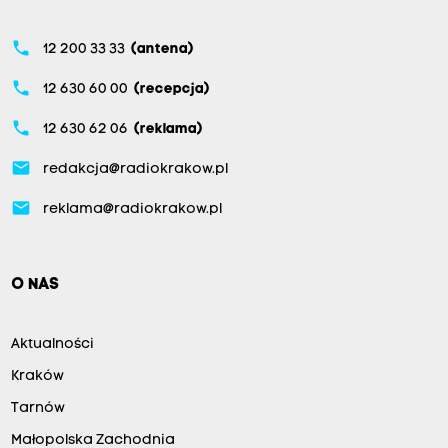
phone
12 200 33 33
(antena)
phone
12 630 60 00
(recepcja)
phone
12 630 62 06
(reklama)
email
redakcja@radiokrakow.pl
email
reklama@radiokrakow.pl
O NAS
Aktualności
Kraków
Tarnów
Małopolska Zachodnia