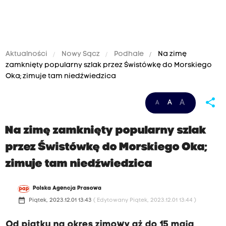
Aktualności
Nowy Sącz
Podhale
Na zimę
zamknięty popularny szlak przez Świstówkę do Morskiego
Oka; zimuje tam niedźwiedzica
share
A
A
A
Na zimę zamknięty popularny szlak
przez Świstówkę do Morskiego Oka;
zimuje tam niedźwiedzica
Polska Agencja Prasowa
date_range
Piątek, 2023.12.01 13:43
( Edytowany Piątek, 2023.12.01 13:44 )
Od piątku na okres zimowy aż do 15 maja