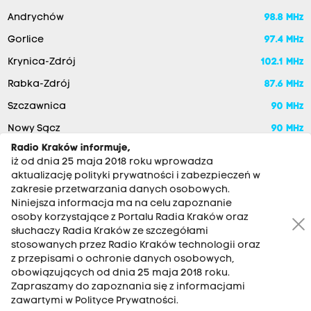
Andrychów
98.8 MHz
Gorlice
97.4 MHz
Krynica-Zdrój
102.1 MHz
Rabka-Zdrój
87.6 MHz
Szczawnica
90 MHz
Nowy Sącz
90 MHz
Radio Kraków informuje,
iż od dnia 25 maja 2018 roku wprowadza
aktualizację polityki prywatności i zabezpieczeń w
zakresie przetwarzania danych osobowych.
Niniejsza informacja ma na celu zapoznanie
osoby korzystające z Portalu Radia Kraków oraz
słuchaczy Radia Kraków ze szczegółami
stosowanych przez Radio Kraków technologii oraz
RADIO KRAKÓW SA. Aleja Juliusza Słowackiego 22, 30-007
z przepisami o ochronie danych osobowych,
Kraków
obowiązujących od dnia 25 maja 2018 roku.
Zapraszamy do zapoznania się z informacjami
Antena: 12 200 33 33
zawartymi w Polityce Prywatności.