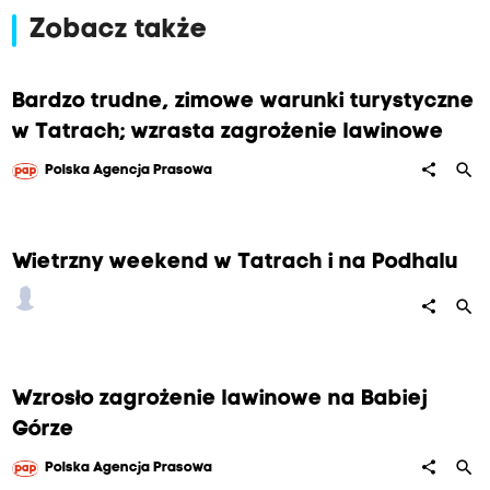
Zobacz także
Bardzo trudne, zimowe warunki turystyczne
w Tatrach; wzrasta zagrożenie lawinowe
search
share
Polska Agencja Prasowa
Wietrzny weekend w Tatrach i na Podhalu
search
share
Wzrosło zagrożenie lawinowe na Babiej
Górze
search
share
Polska Agencja Prasowa