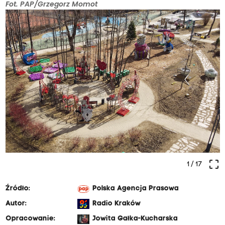
Fot. PAP/Grzegorz Momot
crop_free
1
/ 17
Źródło:
Polska Agencja Prasowa
Autor:
Radio Kraków
Opracowanie:
Jowita Gałka-Kucharska