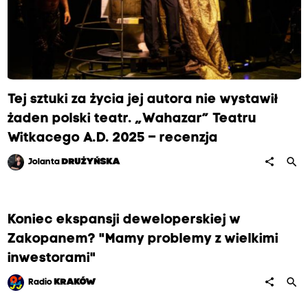
Tej sztuki za życia jej autora nie wystawił
żaden polski teatr. „Wahazar” Teatru
Witkacego A.D. 2025 – recenzja
search
share
Jolanta
DRUŻYŃSKA
Koniec ekspansji deweloperskiej w
Zakopanem? "Mamy problemy z wielkimi
inwestorami"
search
share
Radio
KRAKÓW