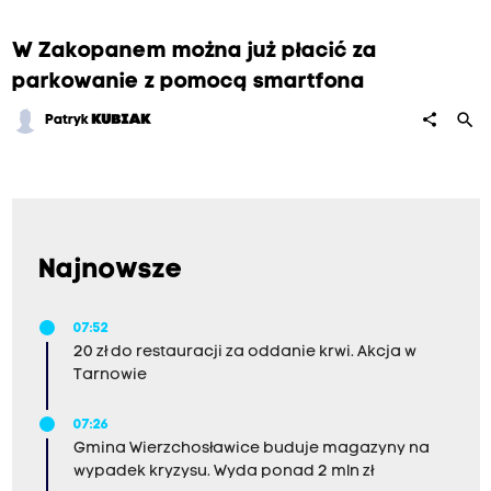
W Zakopanem można już płacić za
parkowanie z pomocą smartfona
search
share
Patryk
KUBIAK
Najnowsze
07:52
20 zł do restauracji za oddanie krwi. Akcja w
Tarnowie
07:26
Gmina Wierzchosławice buduje magazyny na
wypadek kryzysu. Wyda ponad 2 mln zł