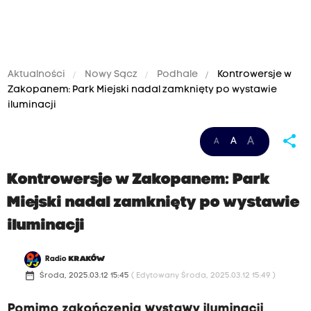
Aktualności
Nowy Sącz
Podhale
Kontrowersje w
Zakopanem: Park Miejski nadal zamknięty po wystawie
iluminacji
share
A
A
A
Kontrowersje w Zakopanem: Park
Miejski nadal zamknięty po wystawie
iluminacji
Radio
KRAKÓW
date_range
Środa, 2025.03.12 15:45
( Edytowany Środa, 2025.03.12 15:49 )
Pomimo zakończenia wystawy iluminacji