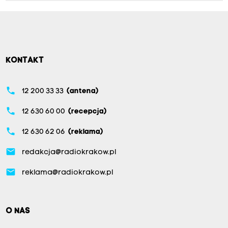
KONTAKT
phone
12 200 33 33
(antena)
phone
12 630 60 00
(recepcja)
phone
12 630 62 06
(reklama)
email
redakcja@radiokrakow.pl
email
reklama@radiokrakow.pl
O NAS