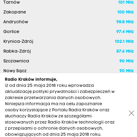
Tarnów
101 MHz
Zakopane
100 MHz
Andrychów
98.8 MHz
Gorlice
97.4 MHz
Krynica-Zdrój
102.1 MHz
Rabka-Zdrój
87.6 MHz
Szczawnica
90 MHz
Nowy Sącz
90 MHz
Radio Kraków informuje,
iż od dnia 25 maja 2018 roku wprowadza
aktualizację polityki prywatności i zabezpieczeń w
zakresie przetwarzania danych osobowych.
Niniejsza informacja ma na celu zapoznanie
osoby korzystające z Portalu Radia Kraków oraz
słuchaczy Radia Kraków ze szczegółami
stosowanych przez Radio Kraków technologii oraz
RADIO KRAKÓW SA. Aleja Juliusza Słowackiego 22, 30-007
z przepisami o ochronie danych osobowych,
Kraków
obowiązujących od dnia 25 maja 2018 roku.