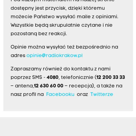
Pod każdym materiałem na naszej stronie
dostępny jest przycisk, dzięki któremu
możecie Państwo wysyłać maile z opiniami.
Wszystkie będą skrupulatnie czytane i nie
pozostaną bez reakcji.
Opinie można wysyłać też bezpośrednio na
adres
opinie@radiokrakow.pl
Zapraszamy również do kontaktu z nami
poprzez SMS -
4080
, telefonicznie (
12 200 33 33
– antena,
12 630 60 00
– recepcja), a także na
nasz profil na
Facebooku
oraz
Twitterze