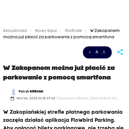
Aktualności
Nowy Sącz
Podhale
W Zakopanem
można już płacić za parkowanie z pomocą smartfona
share
A
A
A
W Zakopanem można już płacić za
parkowanie z pomocą smartfona
Patryk
KUBIAK
date_range
Wtorek, 2025.02.18 07:42
( Edytowany Wtorek, 2025.02.18 07:44 )
W Zakopiańskiej strefie płatnego parkowania
zaczęła działać aplikacja Flowbird Parking.
Aby opłacać bilety parkingowe, nie trzeba się