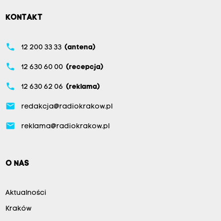
KONTAKT
phone
12 200 33 33
(antena)
phone
12 630 60 00
(recepcja)
phone
12 630 62 06
(reklama)
email
redakcja@radiokrakow.pl
email
reklama@radiokrakow.pl
O NAS
Aktualności
Kraków