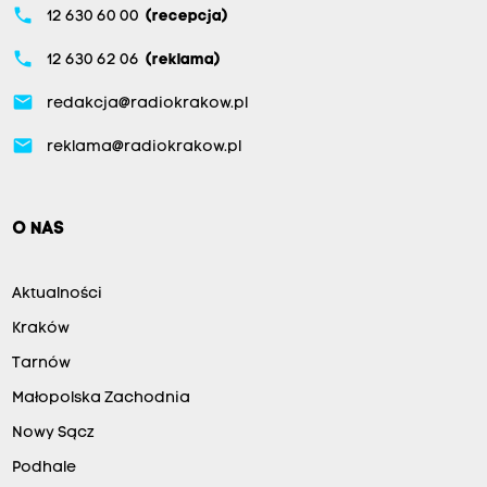
phone
12 630 60 00
(recepcja)
phone
12 630 62 06
(reklama)
email
redakcja@radiokrakow.pl
email
reklama@radiokrakow.pl
O NAS
Aktualności
Kraków
Tarnów
Małopolska Zachodnia
Nowy Sącz
Podhale