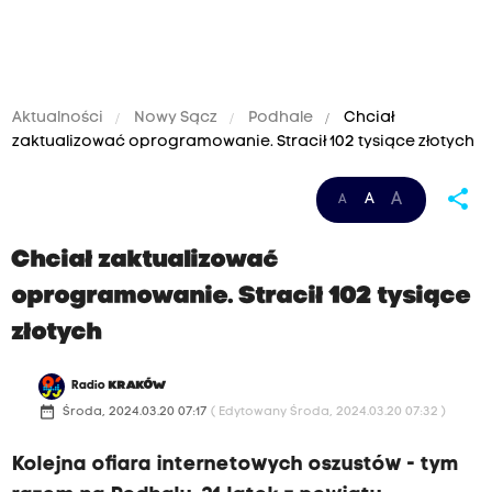
Aktualności
Nowy Sącz
Podhale
Chciał
zaktualizować oprogramowanie. Stracił 102 tysiące złotych
share
A
A
A
Chciał zaktualizować
oprogramowanie. Stracił 102 tysiące
złotych
Radio
KRAKÓW
date_range
Środa, 2024.03.20 07:17
( Edytowany Środa, 2024.03.20 07:32 )
Kolejna ofiara internetowych oszustów - tym