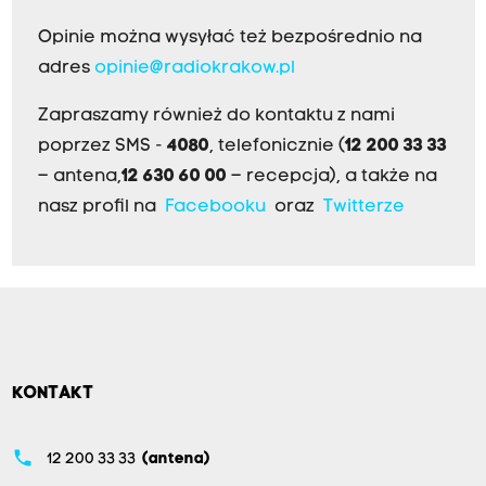
Opinie można wysyłać też bezpośrednio na
adres
opinie@radiokrakow.pl
Zapraszamy również do kontaktu z nami
poprzez SMS -
4080
, telefonicznie (
12 200 33 33
– antena,
12 630 60 00
– recepcja), a także na
nasz profil na
Facebooku
oraz
Twitterze
KONTAKT
phone
12 200 33 33
(antena)