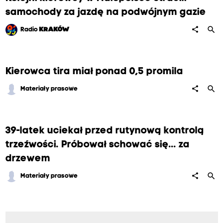
samochody za jazdę na podwójnym gazie
search
share
Radio
KRAKÓW
Kierowca tira miał ponad 0,5 promila
search
share
Materiały prasowe
39-latek uciekał przed rutynową kontrolą
trzeźwości. Próbował schować się... za
drzewem
search
share
Materiały prasowe