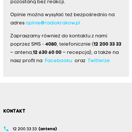
pozostaną bez reakcji.
Opinie można wysyłać też bezpośrednio na
adres
opinie@radiokrakow.pl
Zapraszamy również do kontaktu z nami
poprzez SMS -
4080
, telefonicznie (
12 200 33 33
– antena,
12 630 60 00
– recepcja), a także na
nasz profil na
Facebooku
oraz
Twitterze
KONTAKT
phone
12 200 33 33
(antena)