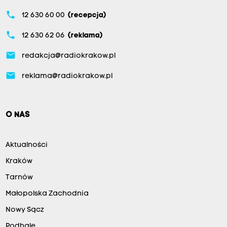
phone
12 630 60 00
(recepcja)
phone
12 630 62 06
(reklama)
email
redakcja@radiokrakow.pl
email
reklama@radiokrakow.pl
O NAS
Aktualności
Kraków
Tarnów
Małopolska Zachodnia
Nowy Sącz
Podhale