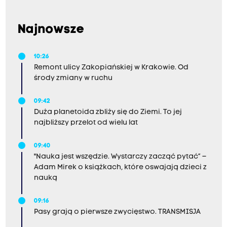
Najnowsze
10:26
Remont ulicy Zakopiańskiej w Krakowie. Od
środy zmiany w ruchu
09:42
Duża planetoida zbliży się do Ziemi. To jej
najbliższy przelot od wielu lat
09:40
"Nauka jest wszędzie. Wystarczy zacząć pytać” –
Adam Mirek o książkach, które oswajają dzieci z
nauką
09:16
Pasy grają o pierwsze zwycięstwo. TRANSMISJA