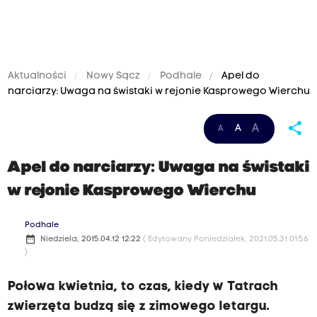
Aktualności
Nowy Sącz
Podhale
Apel do
narciarzy: Uwaga na świstaki w rejonie Kasprowego Wierchu
share
A
A
A
Apel do narciarzy: Uwaga na świstaki
w rejonie Kasprowego Wierchu
Podhale
date_range
Niedziela, 2015.04.12 12:22
( Edytowany Poniedziałek, 2021.05.31 01:56
)
Połowa kwietnia, to czas, kiedy w Tatrach
zwierzęta budzą się z zimowego letargu.