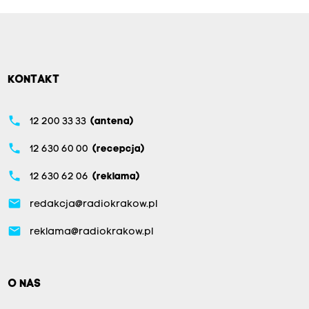
KONTAKT
phone
12 200 33 33
(antena)
phone
12 630 60 00
(recepcja)
phone
12 630 62 06
(reklama)
email
redakcja@radiokrakow.pl
email
reklama@radiokrakow.pl
O NAS