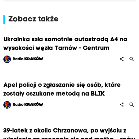
Zobacz także
Ukrainka szła samotnie autostradą A4 na
wysokości węzła Tarnów - Centrum
search
share
Radio
KRAKÓW
Apel policji o zgłaszanie się osób, które
zostały oszukane metodą na BLIK
search
share
Radio
KRAKÓW
39-latek z okolic Chrzanowa, po wyjściu z