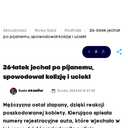
Aktualności
Nowy Sącz
Podhale
26-latek jechał
po pijanemu, spowodował kolizję i uciekł
share
A
A
A
26-latek jechał po pijanemu,
spowodował kolizję i uciekł
date_range
Radio
KRAKÓW
Środa, 2024.02.14 07:30
Mężczyzna ostał złapany, dzięki reakcji
poszkodowanej kobiety. Kierująca spisała
numery rejestracyjne auta, które wjechało w