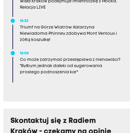
Wisła Kraków podejmuje imienniczkę z Płocka.
Relacja LIVE
18:23
Triumf na Górze Wiatrów: Katarzyna
Niewiadoma-Phinney zdobywa Mont Ventoux i
żółtą koszulkę!
18:08
Co może zatrzymać przestępstwa z nienawiści?
"Byłbym jednak daleki od sugerowania
prostego podnoszenia kar"
Skontaktuj się z Radiem
Kraków - czekamy na opinie