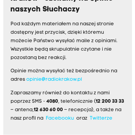
naszych Słuchaczy
Pod każdym materiałem na naszej stronie
dostępny jest przycisk, dzięki któremu
możecie Państwo wysyłać maile z opiniami.
Wszystkie będą skrupulatnie czytane i nie
pozostaną bez reakcji.
Opinie można wysyłać też bezpośrednio na
adres
opinie@radiokrakow.pl
Zapraszamy również do kontaktu z nami
poprzez SMS -
4080
, telefonicznie (
12 200 33 33
– antena,
12 630 60 00
– recepcja), a także na
nasz profil na
Facebooku
oraz
Twitterze