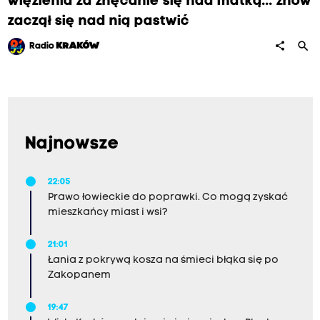
więzienia za znęcanie się nad matką... znów
zaczął się nad nią pastwić
search
share
Radio
KRAKÓW
Najnowsze
22:05
Prawo łowieckie do poprawki. Co mogą zyskać
mieszkańcy miast i wsi?
21:01
Łania z pokrywą kosza na śmieci błąka się po
Zakopanem
19:47