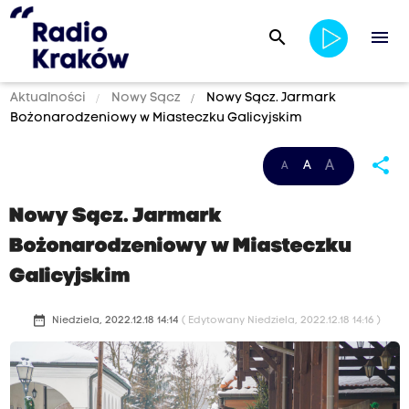
search
menu
Aktualności
Nowy Sącz
Nowy Sącz. Jarmark
Bożonarodzeniowy w Miasteczku Galicyjskim
share
A
A
A
Nowy Sącz. Jarmark
Bożonarodzeniowy w Miasteczku
Galicyjskim
date_range
Niedziela, 2022.12.18 14:14
( Edytowany Niedziela, 2022.12.18 14:16 )