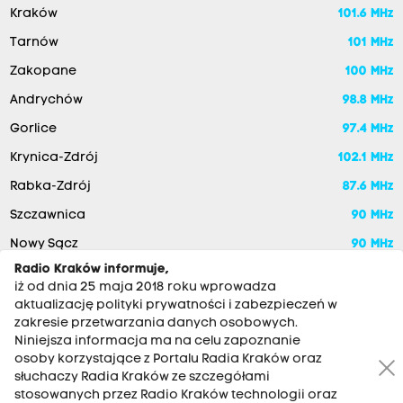
Kraków
101.6 MHz
Tarnów
101 MHz
Zakopane
100 MHz
Andrychów
98.8 MHz
Gorlice
97.4 MHz
Krynica-Zdrój
102.1 MHz
Rabka-Zdrój
87.6 MHz
Szczawnica
90 MHz
Nowy Sącz
90 MHz
Radio Kraków informuje,
iż od dnia 25 maja 2018 roku wprowadza
aktualizację polityki prywatności i zabezpieczeń w
zakresie przetwarzania danych osobowych.
Niniejsza informacja ma na celu zapoznanie
osoby korzystające z Portalu Radia Kraków oraz
słuchaczy Radia Kraków ze szczegółami
stosowanych przez Radio Kraków technologii oraz