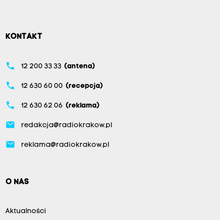
KONTAKT
phone
12 200 33 33
(antena)
phone
12 630 60 00
(recepcja)
phone
12 630 62 06
(reklama)
email
redakcja@radiokrakow.pl
email
reklama@radiokrakow.pl
O NAS
Aktualności