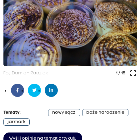
crop_free
Fot. Damian Radziak
1
/ 15
Tematy:
nowy sącz
boże narodzenie
jarmark
Wyślij opinię na temat artykułu