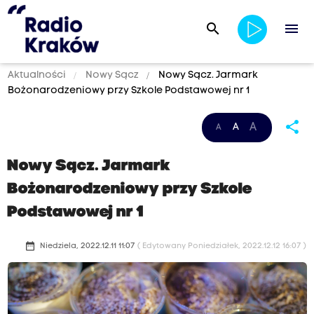
search
menu
Aktualności
Nowy Sącz
Nowy Sącz. Jarmark
Bożonarodzeniowy przy Szkole Podstawowej nr 1
share
A
A
A
Nowy Sącz. Jarmark
Bożonarodzeniowy przy Szkole
Podstawowej nr 1
date_range
Niedziela, 2022.12.11 11:07
( Edytowany Poniedziałek, 2022.12.12 16:07 )