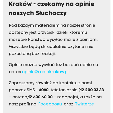
Kraków - czekamy na opinie
naszych Słuchaczy
Pod każdym materiałem na naszej stronie
dostępny jest przycisk, dzięki któremu
możecie Państwo wysyłać maile z opiniami.
Wszystkie będą skrupulatnie czytane i nie
pozostaną bez reakcji.
Opinie można wysyłać też bezpośrednio na
adres
opinie@radiokrakow.pl
Zapraszamy również do kontaktu z nami
poprzez SMS -
4080
, telefonicznie (
12 200 33 33
– antena,
12 630 60 00
– recepcja), a także na
nasz profil na
Facebooku
oraz
Twitterze