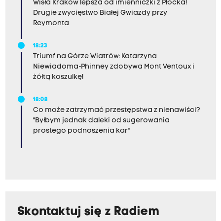
Wisła Kraków lepsza od imienniczki z Płocka!
Drugie zwycięstwo Białej Gwiazdy przy
Reymonta
18:23
Triumf na Górze Wiatrów: Katarzyna
Niewiadoma-Phinney zdobywa Mont Ventoux i
żółtą koszulkę!
18:08
Co może zatrzymać przestępstwa z nienawiści?
"Byłbym jednak daleki od sugerowania
prostego podnoszenia kar"
Skontaktuj się z Radiem