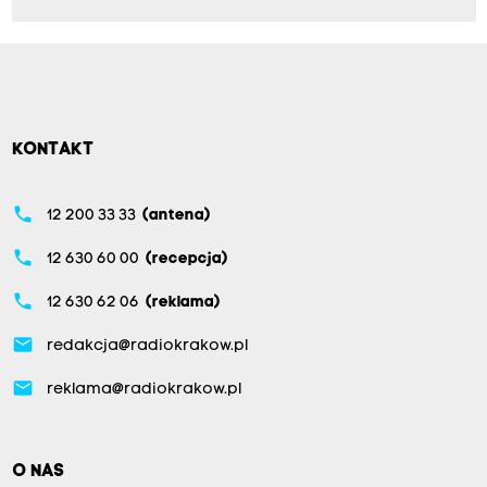
KONTAKT
phone
12 200 33 33
(antena)
phone
12 630 60 00
(recepcja)
phone
12 630 62 06
(reklama)
email
redakcja@radiokrakow.pl
email
reklama@radiokrakow.pl
O NAS