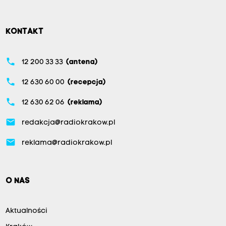
KONTAKT
phone
12 200 33 33
(antena)
phone
12 630 60 00
(recepcja)
phone
12 630 62 06
(reklama)
email
redakcja@radiokrakow.pl
email
reklama@radiokrakow.pl
O NAS
Aktualności