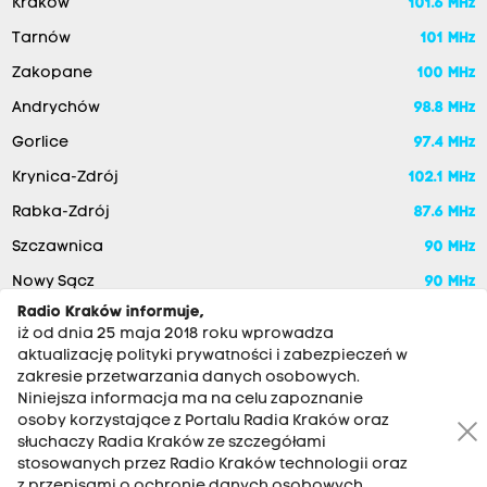
Kraków
101.6 MHz
Tarnów
101 MHz
Zakopane
100 MHz
Andrychów
98.8 MHz
Gorlice
97.4 MHz
Krynica-Zdrój
102.1 MHz
Rabka-Zdrój
87.6 MHz
Szczawnica
90 MHz
Nowy Sącz
90 MHz
Radio Kraków informuje,
iż od dnia 25 maja 2018 roku wprowadza
aktualizację polityki prywatności i zabezpieczeń w
zakresie przetwarzania danych osobowych.
Niniejsza informacja ma na celu zapoznanie
osoby korzystające z Portalu Radia Kraków oraz
słuchaczy Radia Kraków ze szczegółami
stosowanych przez Radio Kraków technologii oraz
RADIO KRAKÓW SA. Aleja Juliusza Słowackiego 22, 30-007
z przepisami o ochronie danych osobowych,