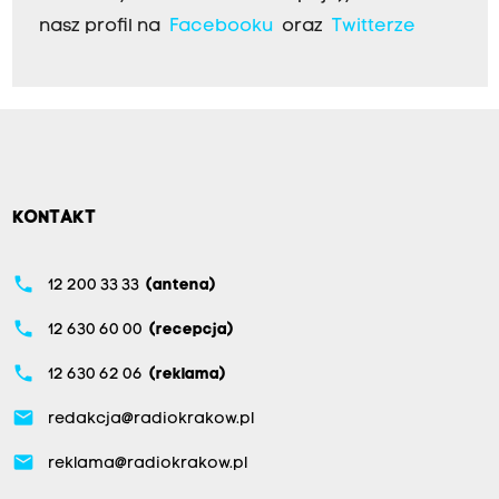
nasz profil na
Facebooku
oraz
Twitterze
KONTAKT
phone
12 200 33 33
(antena)
phone
12 630 60 00
(recepcja)
phone
12 630 62 06
(reklama)
email
redakcja@radiokrakow.pl
email
reklama@radiokrakow.pl