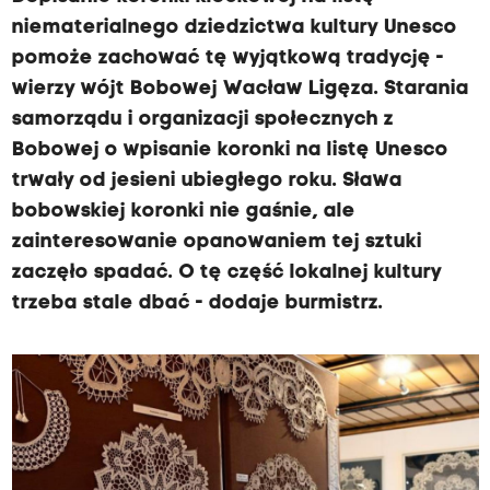
niematerialnego dziedzictwa kultury Unesco
pomoże zachować tę wyjątkową tradycję -
wierzy wójt Bobowej Wacław Ligęza. Starania
samorządu i organizacji społecznych z
Bobowej o wpisanie koronki na listę Unesco
trwały od jesieni ubiegłego roku. Sława
bobowskiej koronki nie gaśnie, ale
zainteresowanie opanowaniem tej sztuki
zaczęło spadać. O tę część lokalnej kultury
trzeba stale dbać - dodaje burmistrz.