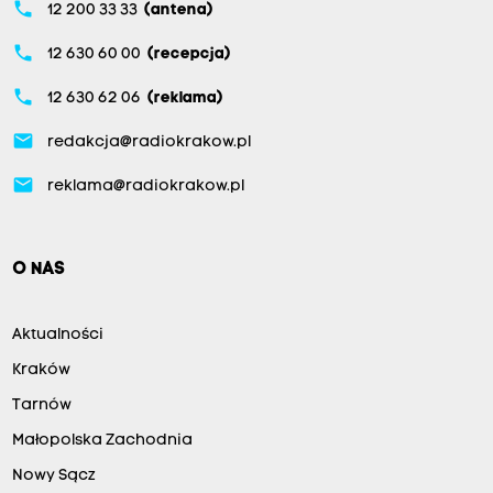
phone
12 200 33 33
(antena)
phone
12 630 60 00
(recepcja)
phone
12 630 62 06
(reklama)
email
redakcja@radiokrakow.pl
email
reklama@radiokrakow.pl
O NAS
Aktualności
Kraków
Tarnów
Małopolska Zachodnia
Nowy Sącz