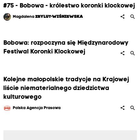
#75 - Bobowa - królestwo koronki klockowej
search
share
Magdalena
ZBYLUT-WIŚNIEWSKA
Bobowa: rozpoczyna się Międzynarodowy
Festiwal Koronki Klockowej
search
share
Kolejne małopolskie tradycje na Krajowej
liście niematerialnego dziedzictwa
kulturowego
search
share
Polska Agencja Prasowa