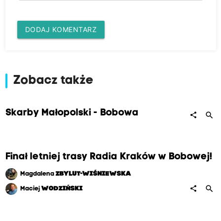
DODAJ KOMENTARZ
Zobacz także
Skarby Małopolski - Bobowa
search
share
Finał letniej trasy Radia Kraków w Bobowej!
Magdalena
ZBYLUT-WIŚNIEWSKA
search
share
Maciej
WODZIŃSKI