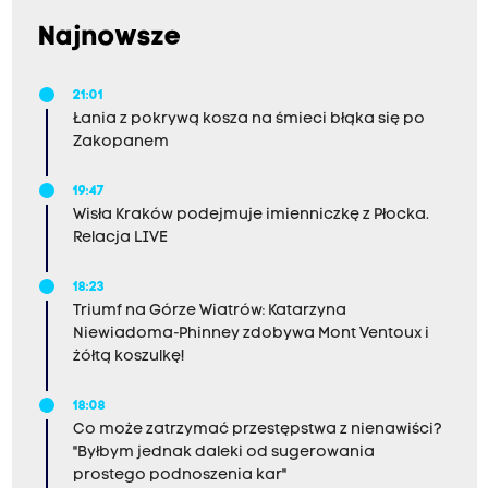
Najnowsze
21:01
Łania z pokrywą kosza na śmieci błąka się po
Zakopanem
19:47
Wisła Kraków podejmuje imienniczkę z Płocka.
Relacja LIVE
18:23
Triumf na Górze Wiatrów: Katarzyna
Niewiadoma-Phinney zdobywa Mont Ventoux i
żółtą koszulkę!
18:08
Co może zatrzymać przestępstwa z nienawiści?
"Byłbym jednak daleki od sugerowania
prostego podnoszenia kar"