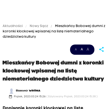
Aktualności
Nowy Sącz
Mieszkańcy Bobowej dumni z
koronki klockowej wpisanej na listę niematerialnego
dziedzictwa kultury
share
A
A
A
Mieszkańcy Bobowej dumni z koronki
klockowej wpisanej na listę
niematerialnego dziedzictwa kultury
Sławomir
WRONA
date_range
Piątek, 2023.03.24 15:26
( Edytowany Piątek, 2023.03.24 15:38 )
Dopisanie koronki klockowej na listę