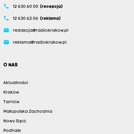
phone
12 630 60 00
(recepcja)
phone
12 630 62 06
(reklama)
email
redakcja@radiokrakow.pl
email
reklama@radiokrakow.pl
O NAS
Aktualności
Kraków
Tarnów
Małopolska Zachodnia
Nowy Sącz
Podhale