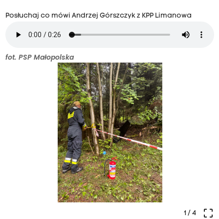
Posłuchaj co mówi Andrzej Górszczyk z KPP Limanowa
fot. PSP Małopolska
crop_free
1
/ 4