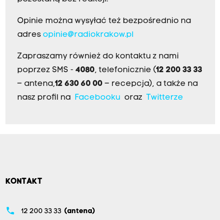
Opinie można wysyłać też bezpośrednio na
adres
opinie@radiokrakow.pl
Zapraszamy również do kontaktu z nami
poprzez SMS -
4080
, telefonicznie (
12 200 33 33
– antena,
12 630 60 00
– recepcja), a także na
nasz profil na
Facebooku
oraz
Twitterze
KONTAKT
phone
12 200 33 33
(antena)