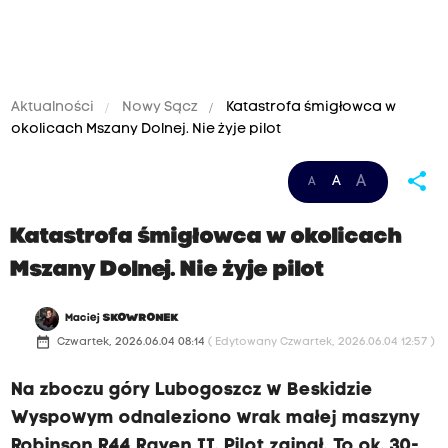
Aktualności
Nowy Sącz
Katastrofa śmigłowca w
okolicach Mszany Dolnej. Nie żyje pilot
share
A
A
A
Katastrofa śmigłowca w okolicach
Mszany Dolnej. Nie żyje pilot
Maciej
SKOWRONEK
date_range
Czwartek, 2026.06.04 08:14
( Edytowany Czwartek, 2026.06.04 12:57 )
Na zboczu góry Lubogoszcz w Beskidzie
Wyspowym odnaleziono wrak małej maszyny
Robinson R44 Raven II. Pilot zginął. To ok. 30-