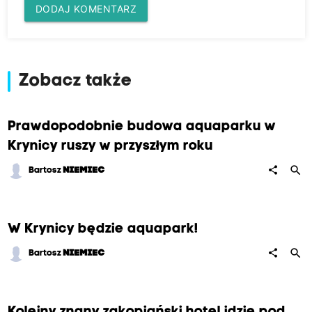
DODAJ KOMENTARZ
Zobacz także
Prawdopodobnie budowa aquaparku w
Krynicy ruszy w przyszłym roku
search
share
Bartosz
NIEMIEC
W Krynicy będzie aquapark!
search
share
Bartosz
NIEMIEC