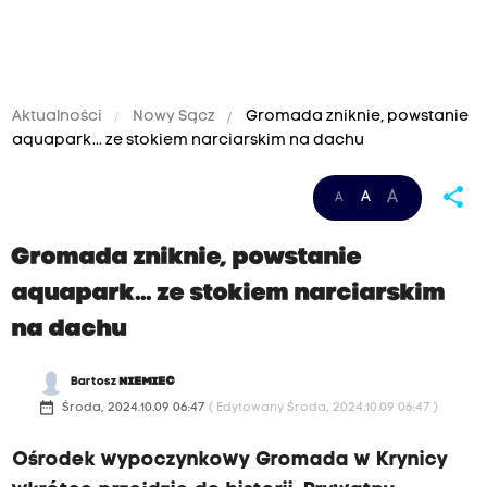
Aktualności
Nowy Sącz
Gromada zniknie, powstanie
aquapark... ze stokiem narciarskim na dachu
share
A
A
A
Gromada zniknie, powstanie
aquapark... ze stokiem narciarskim
na dachu
Bartosz
NIEMIEC
date_range
Środa, 2024.10.09 06:47
( Edytowany Środa, 2024.10.09 06:47 )
Ośrodek wypoczynkowy Gromada w Krynicy