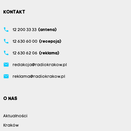
KONTAKT
phone
12 200 33 33
(antena)
phone
12 630 60 00
(recepcja)
phone
12 630 62 06
(reklama)
email
redakcja@radiokrakow.pl
email
reklama@radiokrakow.pl
O NAS
Aktualności
Kraków