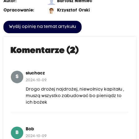
Autor:
Bartosz Niemiec
Opracowanie:
Krzysztof Orski
Wyślij opinię na temat artykułu
Komentarze (2)
słuchacz
S
2024-10-09
Drogo drożej najdrożej, niewolnicy kapitału ,
muszą wszystko zabudować bo pieniądz to
ich bożek
Bob
B
2024-10-09