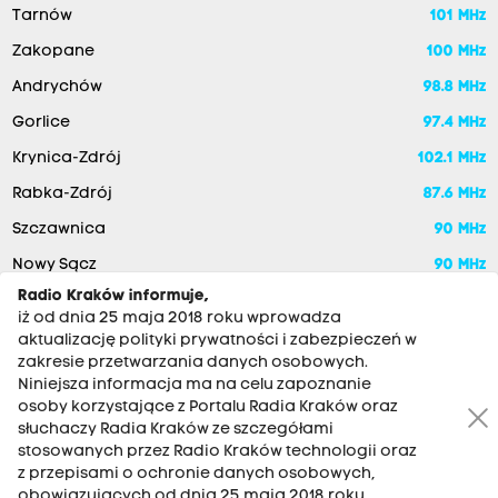
Tarnów
101 MHz
Zakopane
100 MHz
Andrychów
98.8 MHz
Gorlice
97.4 MHz
Krynica-Zdrój
102.1 MHz
Rabka-Zdrój
87.6 MHz
Szczawnica
90 MHz
Nowy Sącz
90 MHz
Radio Kraków informuje,
iż od dnia 25 maja 2018 roku wprowadza
aktualizację polityki prywatności i zabezpieczeń w
zakresie przetwarzania danych osobowych.
Niniejsza informacja ma na celu zapoznanie
osoby korzystające z Portalu Radia Kraków oraz
słuchaczy Radia Kraków ze szczegółami
stosowanych przez Radio Kraków technologii oraz
RADIO KRAKÓW SA. Aleja Juliusza Słowackiego 22, 30-007
z przepisami o ochronie danych osobowych,
Kraków
obowiązujących od dnia 25 maja 2018 roku.