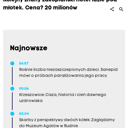
Kolejny znany zakopiański hotel idzie pod
młotek. Cena? 20 milionów
search
share
Najnowsze
06:07
Rośnie liczba niezaszczepionych dzieci. Sanepid
mówi o próbach paraliżowania jego pracy
00:06
Krzeszowice: Cisza, historia i cień dawnego
uzdrowiska
00:04
Skarby z perspektywy dwóch kółek: Zaglądamy
do Muzeum Agatów w Rudnie