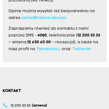
pozostaną bez reakcji.
Opinie można wysyłać też bezpośrednio na
adres
opinie@radiokrakow.pl
Zapraszamy również do kontaktu z nami
poprzez SMS -
4080
, telefonicznie (
12 200 33 33
– antena,
12 630 60 00
– recepcja), a także na
nasz profil na
Facebooku
oraz
Twitterze
KONTAKT
phone
12 200 33 33
(antena)