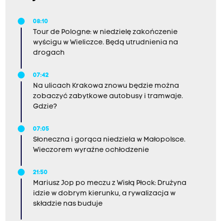
08:10
Tour de Pologne: w niedzielę zakończenie
wyścigu w Wieliczce. Będą utrudnienia na
drogach
07:42
Na ulicach Krakowa znowu będzie można
zobaczyć zabytkowe autobusy i tramwaje.
Gdzie?
07:05
Słoneczna i gorąca niedziela w Małopolsce.
Wieczorem wyraźne ochłodzenie
21:50
Mariusz Jop po meczu z Wisłą Płock: Drużyna
idzie w dobrym kierunku, a rywalizacja w
składzie nas buduje