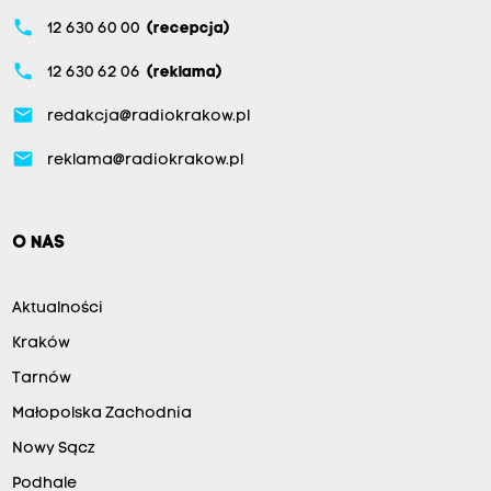
phone
12 630 60 00
(recepcja)
phone
12 630 62 06
(reklama)
email
redakcja@radiokrakow.pl
email
reklama@radiokrakow.pl
O NAS
Aktualności
Kraków
Tarnów
Małopolska Zachodnia
Nowy Sącz
Podhale