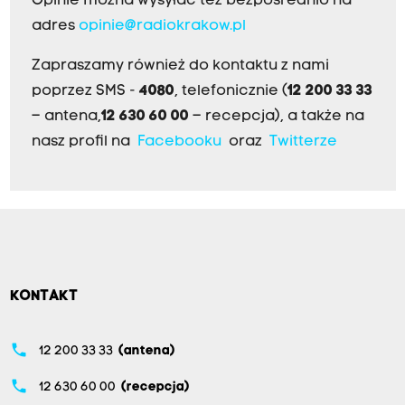
Opinie można wysyłać też bezpośrednio na
adres
opinie@radiokrakow.pl
Zapraszamy również do kontaktu z nami
poprzez SMS -
4080
, telefonicznie (
12 200 33 33
– antena,
12 630 60 00
– recepcja), a także na
nasz profil na
Facebooku
oraz
Twitterze
KONTAKT
phone
12 200 33 33
(antena)
phone
12 630 60 00
(recepcja)