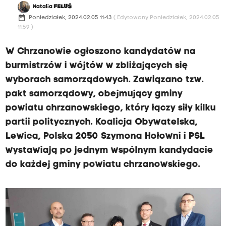
Natalia
FELUŚ
date_range
Poniedziałek, 2024.02.05 11:43
( Edytowany Poniedziałek, 2024.02.05
11:59 )
W Chrzanowie ogłoszono kandydatów na
burmistrzów i wójtów w zbliżających się
wyborach samorządowych. Zawiązano tzw.
pakt samorządowy, obejmujący gminy
powiatu chrzanowskiego, który łączy siły kilku
partii politycznych. Koalicja Obywatelska,
Lewica, Polska 2050 Szymona Hołowni i PSL
wystawiają po jednym wspólnym kandydacie
do każdej gminy powiatu chrzanowskiego.