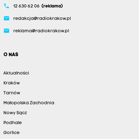
phone
12 630 62 06
(reklama)
email
redakcja@radiokrakow.pl
email
reklama@radiokrakow.pl
O NAS
Aktualności
Kraków
Tarnów
Małopolska Zachodnia
Nowy Sącz
Podhale
Gorlice