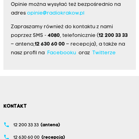
Opinie można wysyłać też bezpośrednio na
adres
opinie@radiokrakow.pl
Zapraszamy również do kontaktu z nami
poprzez SMS -
4080
, telefonicznie (
12 200 33 33
– antena,
12 630 60 00
– recepcja), a także na
nasz profil na
Facebooku
oraz
Twitterze
KONTAKT
phone
12 200 33 33
(antena)
phone
12 630 60 00
(recepcja)