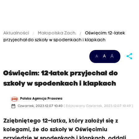
Aktualności
Małopolska Zach.
Oświęcim: 12-latek
przyjechał do szkoły w spodenkach i klapkach
share
A
A
A
Oświęcim: 12-latek przyjechał do
szkoły w spodenkach i klapkach
Polska Agencja Prasowa
date_range
Czwartek, 2023.12.07 10:40
( Edytowany Czwartek, 2023.12.07 10:49 )
Zziębniętego 12–latka, który założył się z
kolegami, że do szkoły w Oświęcimiu
przyjedzie w spodenkach i klapkach, oddali