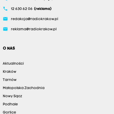
phone
12 630 62 06
(reklama)
email
redakcja@radiokrakow.pl
email
reklama@radiokrakow.pl
O NAS
Aktualności
Kraków
Tarnów
Małopolska Zachodnia
Nowy Sącz
Podhale
Gorlice