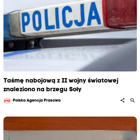
Taśmę nabojową z II wojny światowej
znaleziono na brzegu Soły
search
share
Polska Agencja Prasowa