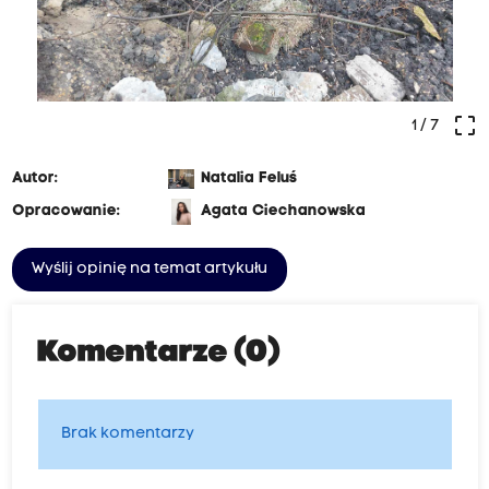
crop_free
1
/ 7
Autor:
Natalia Feluś
Opracowanie:
Agata Ciechanowska
Wyślij opinię na temat artykułu
Komentarze (0)
Brak komentarzy