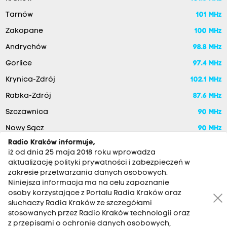
Tarnów
101 MHz
Zakopane
100 MHz
Andrychów
98.8 MHz
Gorlice
97.4 MHz
Krynica-Zdrój
102.1 MHz
Rabka-Zdrój
87.6 MHz
Szczawnica
90 MHz
Nowy Sącz
90 MHz
Radio Kraków informuje,
iż od dnia 25 maja 2018 roku wprowadza
aktualizację polityki prywatności i zabezpieczeń w
zakresie przetwarzania danych osobowych.
Niniejsza informacja ma na celu zapoznanie
osoby korzystające z Portalu Radia Kraków oraz
słuchaczy Radia Kraków ze szczegółami
stosowanych przez Radio Kraków technologii oraz
RADIO KRAKÓW SA. Aleja Juliusza Słowackiego 22, 30-007
z przepisami o ochronie danych osobowych,