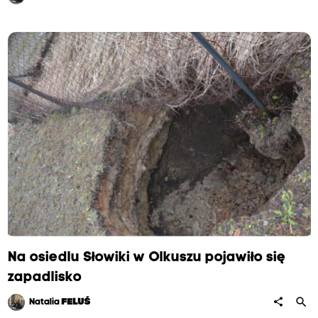
Na osiedlu Słowiki w Olkuszu pojawiło się
zapadlisko
search
share
Natalia
FELUŚ