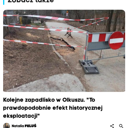
Zobacz także
Kolejne zapadlisko w Olkuszu. "To
prawdopodobnie efekt historycznej
eksploatacji"
search
share
Natalia
FELUŚ