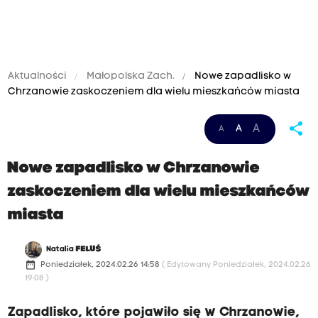
Aktualności
Małopolska Zach.
Nowe zapadlisko w
Chrzanowie zaskoczeniem dla wielu mieszkańców miasta
share
A
A
A
Nowe zapadlisko w Chrzanowie
zaskoczeniem dla wielu mieszkańców
miasta
Natalia
FELUŚ
date_range
Poniedziałek, 2024.02.26 14:58
( Edytowany Poniedziałek, 2024.02.26
19:08 )
Zapadlisko, które pojawiło się w Chrzanowie,