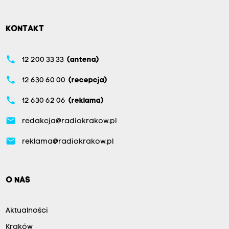
KONTAKT
phone
12 200 33 33
(antena)
phone
12 630 60 00
(recepcja)
phone
12 630 62 06
(reklama)
email
redakcja@radiokrakow.pl
email
reklama@radiokrakow.pl
O NAS
Aktualności
Kraków