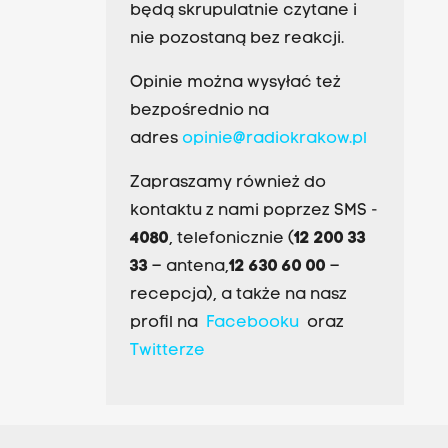
będą skrupulatnie czytane i
nie pozostaną bez reakcji.
Opinie można wysyłać też
bezpośrednio na
adres
opinie@radiokrakow.pl
Zapraszamy również do
kontaktu z nami poprzez SMS -
4080
, telefonicznie (
12 200 33
33
– antena,
12 630 60 00
–
recepcja), a także na nasz
profil na
Facebooku
oraz
Twitterze