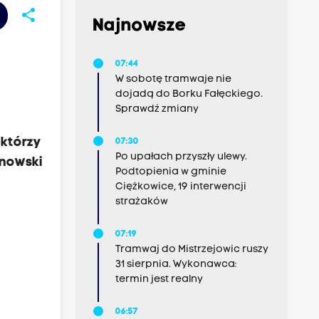
share
Najnowsze
07:44
W sobotę tramwaje nie
dojadą do Borku Fałęckiego.
Sprawdź zmiany
którzy
07:30
Po upałach przyszły ulewy.
inowski
Podtopienia w gminie
Ciężkowice, 19 interwencji
strażaków
07:19
Tramwaj do Mistrzejowic ruszy
31 sierpnia. Wykonawca:
termin jest realny
06:57