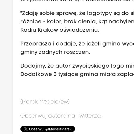
"Zdaję sobie sprawę, że logotypy są do 
różnice - kolor, brak cienia, kąt nachyl
Radiu Krakow oświadczeniu.
Przeprasza i dodaje, że jeżeli gmina wyc
gminy żadnych roszczeń.
Dodajmy, że autor zwycięskiego logo mia
Dodatkowe 3 tysiące gmina miała zapła
(Marek Mędela/ew)
Obserwuj autora na Twitterze: