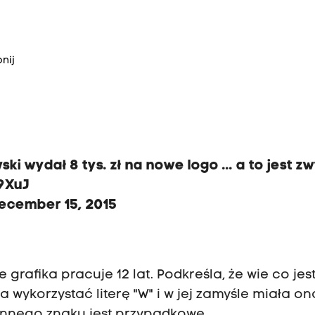
nij
i wydał 8 tys. zł na nowe logo ... a to jest z
9XuJ
ecember 15, 2015
grafika pracuje 12 lat. Podkreśla, że wie co jes
a wykorzystać literę "W" i w jej zamyśle miała on
innego znaku jest przypadkowe.