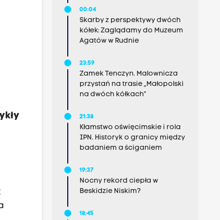
00:04
Skarby z perspektywy dwóch
kółek: Zaglądamy do Muzeum
Agatów w Rudnie
23:59
Zamek Tenczyn. Malownicza
przystań na trasie „Małopolski
na dwóch kółkach”
wykły
21:38
Kłamstwo oświęcimskie i rola
IPN. Historyk o granicy między
badaniem a ściganiem
19:37
Nocny rekord ciepła w
t
Beskidzie Niskim?
a
18:45