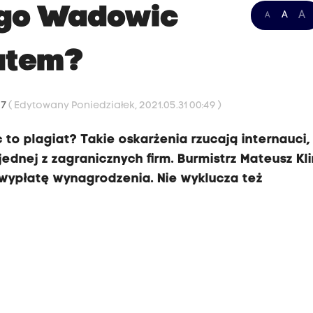
ogo Wadowic
A
A
A
iatem?
07
( Edytowany Poniedziałek, 2021.05.31 00:49 )
o plagiat? Takie oskarżenia rzucają internauci, 
ednej z zagranicznych firm. Burmistrz Mateusz Kl
 wypłatę wynagrodzenia. Nie wyklucza też