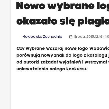
Nowo wybrane l
okazało się plag
date_range
Małopolska Zachodnia
Środa, 2015.12.16 14:
Czy wybrane wczoraj nowe logo Wadowic t
porównują nowy znak do logo z katalogu j
od autorki zażądał wyjaśnień i wstrzymał
unieważnienia całego konkursu.