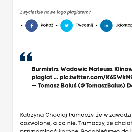
Zwycięskie nowe logo plagiatem?
Pokaż
Tweetnij
Udostęp
Burmistrz Wadowic Mateusz Klinowsk
plagiat ...
pic.twitter.com/K65WkM
— Tomasz Baluś (@TomaszBalus)
D
Katrzyna Chociaj tłumaczy, że w zawodzie 
dozwolone, a co nie. Tłumaczy, że chciał
przypominać koronę. Podobieństwo do 