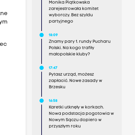
Monika Piątkowska
zarejestrowała komitet
tne
wyborczy. Bez szyldu
nym
partyjnego
18:09
Znamy pary 1. rundy Pucharu
bec
Polski. Na kogo trafiły
małopolskie kluby?
17:47
Pytasz urząd, możesz
zapłacić. Nowe zasady w
Brzesku
16:58
Karetki utknęły w korkach.
Nowa podstacja pogotowia w
Nowym Sączu dopiero w
przyszłym roku