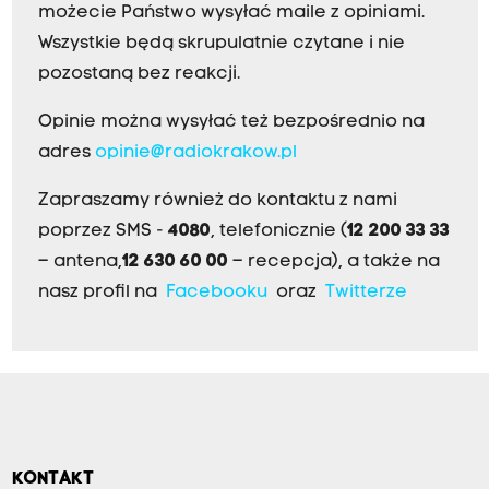
możecie Państwo wysyłać maile z opiniami.
Wszystkie będą skrupulatnie czytane i nie
pozostaną bez reakcji.
Opinie można wysyłać też bezpośrednio na
adres
opinie@radiokrakow.pl
Zapraszamy również do kontaktu z nami
poprzez SMS -
4080
, telefonicznie (
12 200 33 33
– antena,
12 630 60 00
– recepcja), a także na
nasz profil na
Facebooku
oraz
Twitterze
KONTAKT