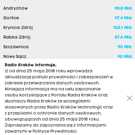
Andrychów
98.8 MHz
Gorlice
97.4 MHz
Krynica-Zdrój
102.1 MHz
Rabka-Zdrój
87.6 MHz
Szczawnica
90 MHz
Nowy Sącz
90 MHz
Radio Kraków informuje,
iż od dnia 25 maja 2018 roku wprowadza
aktualizację polityki prywatności i zabezpieczeń w
zakresie przetwarzania danych osobowych.
Niniejsza informacja ma na celu zapoznanie
osoby korzystające z Portalu Radia Kraków oraz
słuchaczy Radia Kraków ze szczegółami
stosowanych przez Radio Kraków technologii oraz
RADIO KRAKÓW SA. Aleja Juliusza Słowackiego 22, 30-007
z przepisami o ochronie danych osobowych,
Kraków
obowiązujących od dnia 25 maja 2018 roku.
Zapraszamy do zapoznania się z informacjami
Antena: 12 200 33 33
zawartymi w Polityce Prywatności.