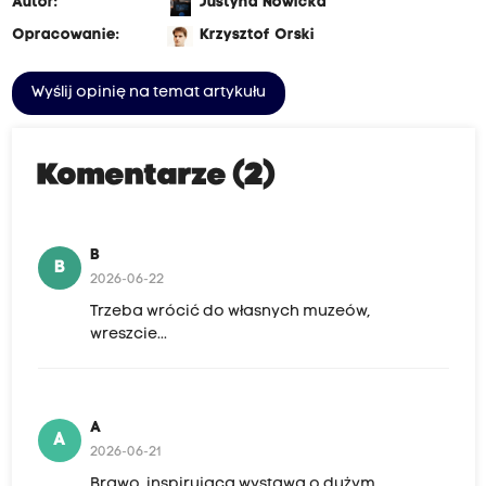
Autor:
Justyna Nowicka
Opracowanie:
Krzysztof Orski
Wyślij opinię na temat artykułu
Komentarze (2)
B
B
2026-06-22
Trzeba wrócić do własnych muzeów,
wreszcie...
A
A
2026-06-21
Brawo, inspirująca wystawa o dużym