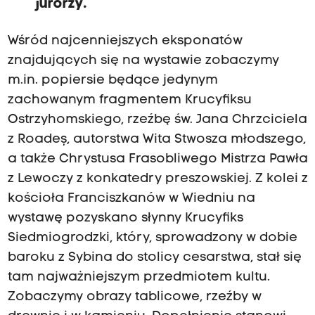
jurorzy.
Wśród najcenniejszych eksponatów
znajdujących się na wystawie zobaczymy
m.in. popiersie będące jedynym
zachowanym fragmentem Krucyfiksu
Ostrzyhomskiego, rzeźbę św. Jana Chrzciciela
z Roadeș, autorstwa Wita Stwosza młodszego,
a także Chrystusa Frasobliwego Mistrza Pawła
z Lewoczy z konkatedry preszowskiej. Z kolei z
kościoła Franciszkanów w Wiedniu na
wystawę pozyskano słynny Krucyfiks
Siedmiogrodzki, który, sprowadzony w dobie
baroku z Sybina do stolicy cesarstwa, stał się
tam najważniejszym przedmiotem kultu.
Zobaczymy obrazy tablicowe, rzeźby w