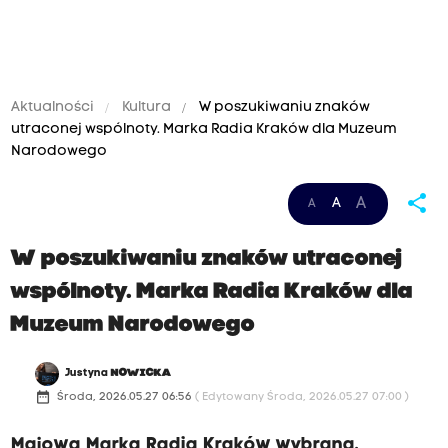
Aktualności
Kultura
W poszukiwaniu znaków
utraconej wspólnoty. Marka Radia Kraków dla Muzeum
Narodowego
share
A
A
A
W poszukiwaniu znaków utraconej
wspólnoty. Marka Radia Kraków dla
Muzeum Narodowego
Justyna
NOWICKA
date_range
Środa, 2026.05.27 06:56
( Edytowany Środa, 2026.05.27 07:00 )
Majowa Marka Radia Kraków wybrana.