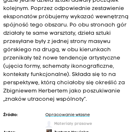
gdzie jedne dzieła sztuki dawały początek
kolejnym. Poprzez odpowiednie zestawienie
eksponatów próbujemy wykazać wewnętrzną
spójność tego obszaru. Po obu stronach gór
działały te same warsztaty, dzieła sztuki
przesyłane były z jednej strony masywu
górskiego na drugą, w obu kierunkach
przenikały też nowe tendencje artystyczne
(ujęcia formy, schematy ikonograficzne,
konteksty funkcjonalne). Składa się to na
perspektywę, którą chciałoby się określić za
Zbigniewem Herbertem jako poszukiwanie
„znaków utraconej wspólnoty”.
Źródło:
Opracowanie własne
Materiały prasowe