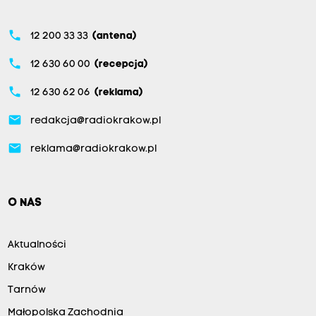
phone
12 200 33 33
(antena)
phone
12 630 60 00
(recepcja)
phone
12 630 62 06
(reklama)
email
redakcja@radiokrakow.pl
email
reklama@radiokrakow.pl
O NAS
Aktualności
Kraków
Tarnów
Małopolska Zachodnia