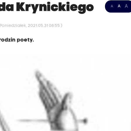
da Krynickiego
A
A
A
oniedziałek, 2021.05.31 08:55 )
rodzin poety.