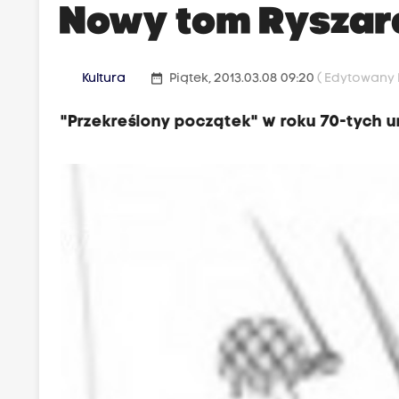
Nowy tom Ryszar
date_range
Kultura
Piątek, 2013.03.08 09:20
( Edytowany P
"Przekreślony początek" w roku 70-tych u