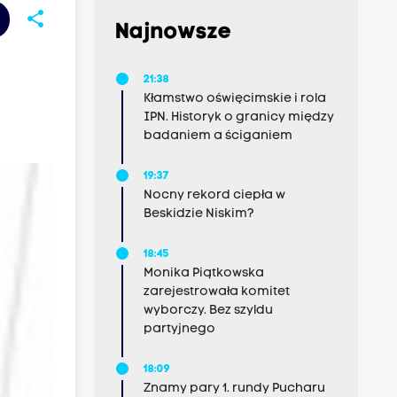
share
Najnowsze
21:38
Kłamstwo oświęcimskie i rola
IPN. Historyk o granicy między
badaniem a ściganiem
19:37
Nocny rekord ciepła w
Beskidzie Niskim?
18:45
Monika Piątkowska
zarejestrowała komitet
wyborczy. Bez szyldu
partyjnego
18:09
Znamy pary 1. rundy Pucharu