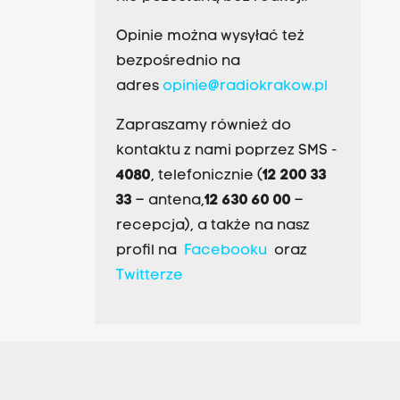
Opinie można wysyłać też
bezpośrednio na
adres
opinie@radiokrakow.pl
Zapraszamy również do
kontaktu z nami poprzez SMS -
4080
, telefonicznie (
12 200 33
33
– antena,
12 630 60 00
–
recepcja), a także na nasz
profil na
Facebooku
oraz
Twitterze