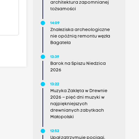
architektura zapomnianej
tożsamości
14:09
Znaleziska archeologiczne
nie opóźnią remontu węzła
Bagatela
13:39
Barok na Spiszu Niedzica
2026
13:22
Muzyka Zaklęta w Drewnie
2026 – pięć dni muzyki w
najpiękniejszych
drewnianych zabytkach
Małopolski
12:52
Upał zatrzymuje pociągi.