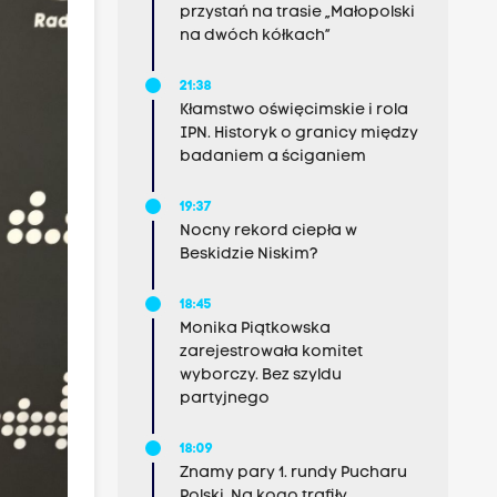
przystań na trasie „Małopolski
na dwóch kółkach”
21:38
Kłamstwo oświęcimskie i rola
IPN. Historyk o granicy między
badaniem a ściganiem
19:37
Nocny rekord ciepła w
Beskidzie Niskim?
18:45
Monika Piątkowska
zarejestrowała komitet
wyborczy. Bez szyldu
partyjnego
18:09
Znamy pary 1. rundy Pucharu
Polski. Na kogo trafiły