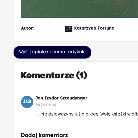
Autor:
Katarzyna Fortuna
Wyślij opinię na temat artykułu
Komentarze (1)
Jan Izydor Sztaudynger
JIS
2026-06-16
..... Na dziewczyny już nie lecę, Wolę książki w b
Dodaj komentarz