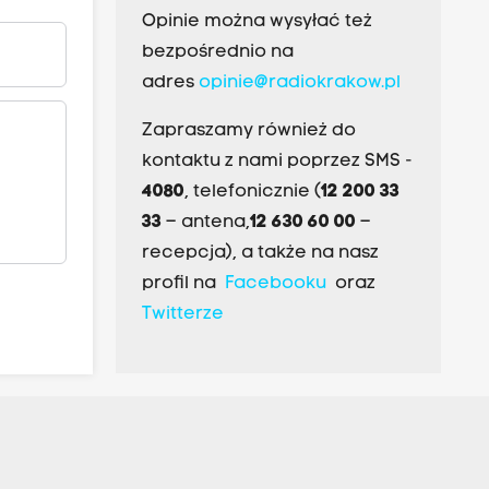
Opinie można wysyłać też
bezpośrednio na
adres
opinie@radiokrakow.pl
Zapraszamy również do
kontaktu z nami poprzez SMS -
4080
, telefonicznie (
12 200 33
33
– antena,
12 630 60 00
–
recepcja), a także na nasz
profil na
Facebooku
oraz
Twitterze