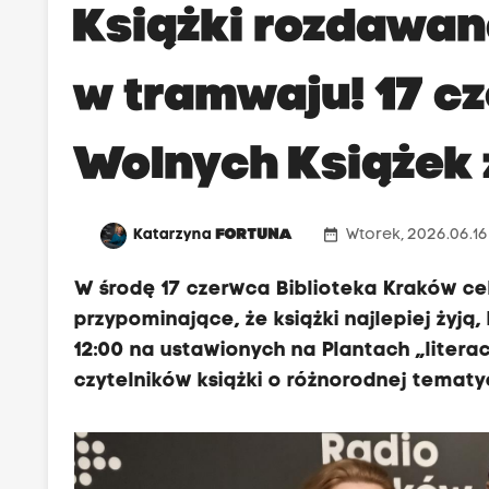
Książki rozdawan
w tramwaju! 17 c
Wolnych Książek 
date_range
Katarzyna
FORTUNA
Wtorek, 2026.06.16
W środę 17 czerwca Biblioteka Kraków ce
przypominające, że książki najlepiej żyją
12:00 na ustawionych na Plantach „litera
czytelników książki o różnorodnej tematy