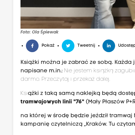
Foto: Ola Śpiewak
Pokaż
Tweetnij
Udostęp
Książki można je zabrać ze sobą. Każda j
napisane m.in.:
Nie jestem książką zagubi
darmo. Przeczytaj i przekaż dalej.
Ksi
ążki z taką samą naklejką będą dost
tramwajowych linii "76"
(Mały Płaszów P+
na której w środę będzie jeździł tramwa
kampanię czytelniczą „Kraków. Tu czytam