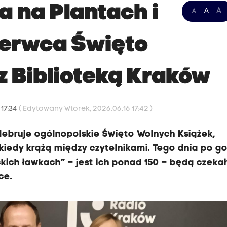
a na Plantach i
A
A
A
zerwca Święto
z Biblioteką Kraków
 17:34
( Edytowany Wtorek, 2026.06.16 17:42 )
lebruje ogólnopolskie Święto Wolnych Książek,
, kiedy krążą między czytelnikami. Tego dnia po go
ckich ławkach” – jest ich ponad 150 – będą czekał
ce.