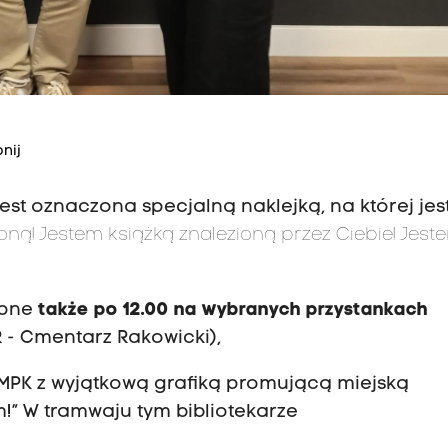
nij
est oznaczona specjalną naklejką, na której jes
oną! Jestem książką znalezioną przez Ciebie!
Jest
ępne
także po 12.00 na wybranych przystankach
R - Cmentarz Rakowicki),
j MPK z wyjątkową grafiką promującą miejską
!” W tramwaju tym bibliotekarze