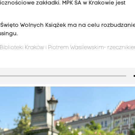
znościowe zakładki. MPK SA w Krakowie jest
 Święto Wolnych Książek ma na celu rozbudzani
ssingu.
iblioteki Kraków i Piotrem Wasilewskim- rzeczniki