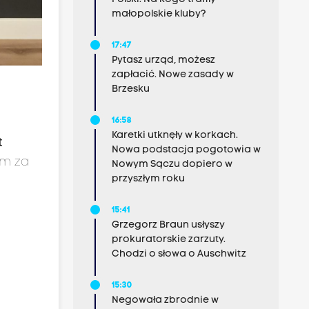
małopolskie kluby?
17:47
Pytasz urząd, możesz
zapłacić. Nowe zasady w
Brzesku
16:58
Karetki utknęły w korkach.
t
Nowa podstacja pogotowia w
em za
Nowym Sączu dopiero w
przyszłym roku
15:41
Grzegorz Braun usłyszy
prokuratorskie zarzuty.
Chodzi o słowa o Auschwitz
15:30
Negowała zbrodnie w