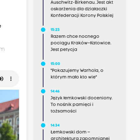
Auschwitz-Birkenau. Jest akt
oskarżenia dla działaczki
Konfederacji Korony Polskiej
e
15:23
Razem chce nocnego
pociągu Kraków–Katowice.
em
Jest petycja
15:00
"Pokazujemy Warhola, o
którym mało kto wie"
14:46
Język łemkowski doceniony.
To nośnik pamięci i
tożsamości
14:34
Łemkowski dom –
architektura zapomnianej