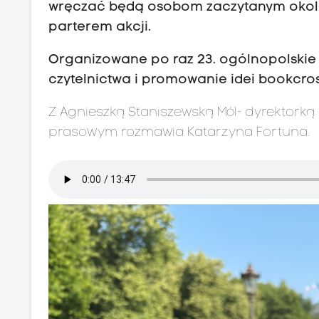
wręczać będą osobom zaczytanym okolic
parterem akcji.
Organizowane po raz 23. ogólnopolskie
czytelnictwa i promowanie idei bookcro
Z
Agnieszką Staniszewską Mól- dyrektorką B
prasowym rozmawia Katarzyna Fortuna.