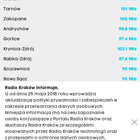
Tarnów
101 MHz
Zakopane
100 MHz
Andrychów
98.8 MHz
Gorlice
97.4 MHz
Krynica-Zdrój
102.1 MHz
Rabka-Zdrój
87.6 MHz
Szczawnica
90 MHz
Nowy Sącz
90 MHz
Radio Kraków informuje,
iż od dnia 25 maja 2018 roku wprowadza
aktualizację polityki prywatności i zabezpieczeń w
zakresie przetwarzania danych osobowych.
Niniejsza informacja ma na celu zapoznanie
osoby korzystające z Portalu Radia Kraków oraz
słuchaczy Radia Kraków ze szczegółami
stosowanych przez Radio Kraków technologii oraz
RADIO KRAKÓW SA. Aleja Juliusza Słowackiego 22, 30-007
z przepisami o ochronie danych osobowych,