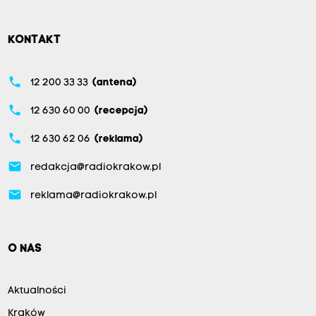
KONTAKT
phone
12 200 33 33
(antena)
phone
12 630 60 00
(recepcja)
phone
12 630 62 06
(reklama)
email
redakcja@radiokrakow.pl
email
reklama@radiokrakow.pl
O NAS
Aktualności
Kraków