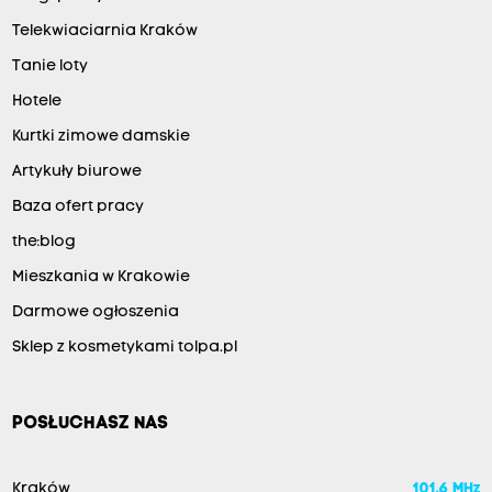
Telekwiaciarnia Kraków
Tanie loty
Hotele
Kurtki zimowe damskie
Artykuły biurowe
Baza ofert pracy
the:blog
Mieszkania w Krakowie
Darmowe ogłoszenia
Sklep z kosmetykami tolpa.pl
POSŁUCHASZ NAS
Kraków
101.6 MHz