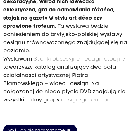
dekoracyjne, wśród nich ławeczka
eklektyczna, gra do odmawiania różańca,
stojak na gazety w stylu art déco czy
oprawione trofeum.
Ta wystawa będzie
odniesieniem do brytyjsko-polskiej wystawy
designu zrównoważonego znajdującej się na
poziomie.
Wystawom
Scenki obsesyjne
i
Design utopijny
towarzyszy katalog analizujący dwa pola
działalności artystycznej Piotra
Blamowskiego – wideo i design. Na
dołączonej do niego płycie DVD znajdują się
wszystkie filmy grupy
design-generation
.
Wyślij opinię na temat artykułu