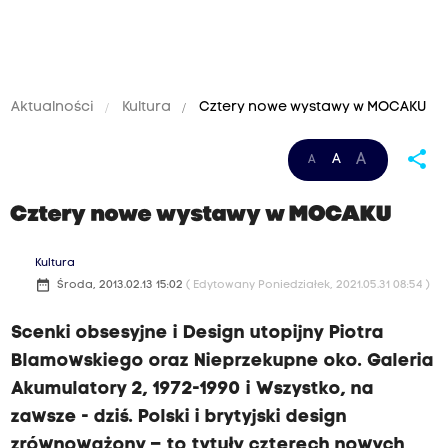
Aktualności
Kultura
Cztery nowe wystawy w MOCAKU
share
A
A
A
Cztery nowe wystawy w MOCAKU
Kultura
date_range
Środa, 2013.02.13 15:02
( Edytowany Poniedziałek, 2021.05.31 08:54 )
Scenki obsesyjne i Design utopijny Piotra
Blamowskiego oraz Nieprzekupne oko. Galeria
Akumulatory 2, 1972-1990 i Wszystko, na
zawsze - dziś. Polski i brytyjski design
zrównoważony – to tytuły czterech nowych