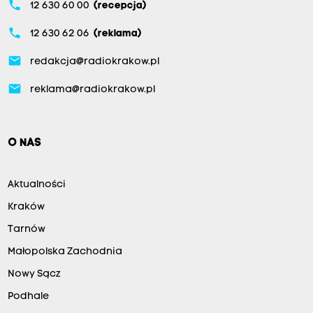
phone
12 630 60 00
(recepcja)
phone
12 630 62 06
(reklama)
email
redakcja@radiokrakow.pl
email
reklama@radiokrakow.pl
O NAS
Aktualności
Kraków
Tarnów
Małopolska Zachodnia
Nowy Sącz
Podhale