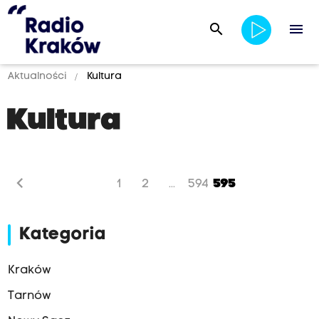
search
menu
Aktualności
Kultura
Kultura
chevron_left
1
2
594
595
...
Kategoria
Kraków
Tarnów