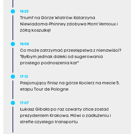
18:23
Triumf na Górze Wiatrów: Katarzyna
Niewiadoma-Phinney zdobywa Mont Ventoux i
żółtą koszulkę!
18:08
Co może zatrzymać przestępstwa z nienawiści?
"Byłbym jednak daleki od sugerowania
prostego podnoszenia kar"
17:13
Pasjonujący finisz na górze Kocierz na mecie 5.
etapu Tour de Pologne
17:07
Łukasz Gibała po raz czwarty chce zostać
prezydentem Krakowa. Mówi o zadłużeniu i
strefie czystego transportu