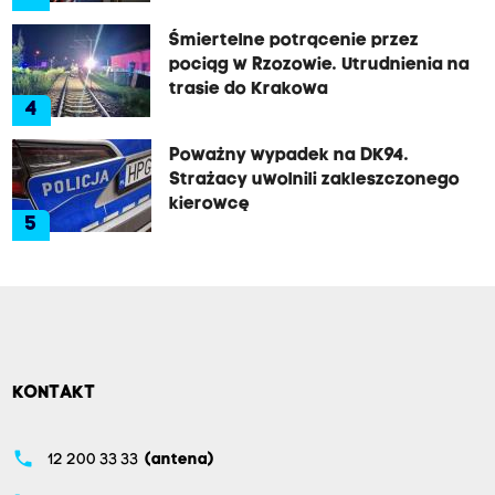
Śmiertelne potrącenie przez
pociąg w Rzozowie. Utrudnienia na
trasie do Krakowa
4
Poważny wypadek na DK94.
Strażacy uwolnili zakleszczonego
kierowcę
5
KONTAKT
phone
12 200 33 33
(antena)