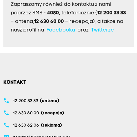
Zapraszamy również do kontaktu z nami
poprzez SMS -
4080
, telefonicznie (
12 200 33 33
– antena,
12 630 60 00
– recepcja), a także na
nasz profil na
Facebooku
oraz
Twitterze
KONTAKT
phone
12 200 33 33
(antena)
phone
12 630 60 00
(recepcja)
phone
12 630 62 06
(reklama)