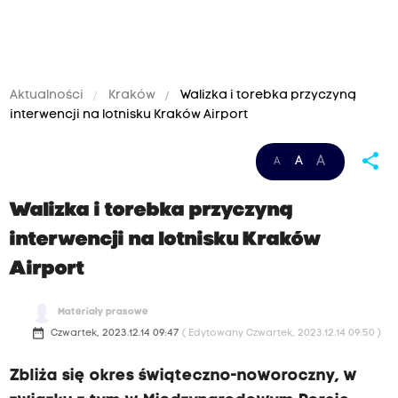
Aktualności
Kraków
Walizka i torebka przyczyną
interwencji na lotnisku Kraków Airport
share
A
A
A
Walizka i torebka przyczyną
interwencji na lotnisku Kraków
Airport
Materiały prasowe
date_range
Czwartek, 2023.12.14 09:47
( Edytowany Czwartek, 2023.12.14 09:50 )
Zbliża się okres świąteczno-noworoczny, w