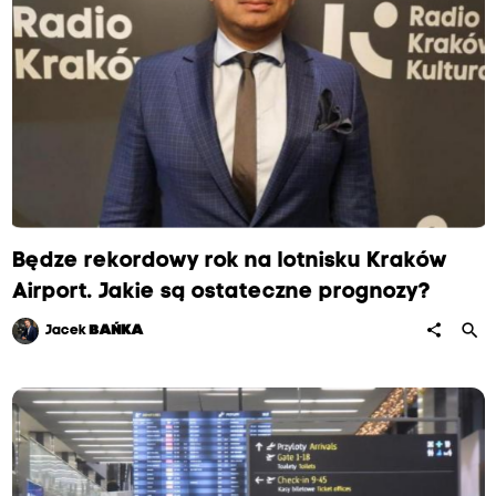
Będze rekordowy rok na lotnisku Kraków
Airport. Jakie są ostateczne prognozy?
search
share
Jacek
BAŃKA