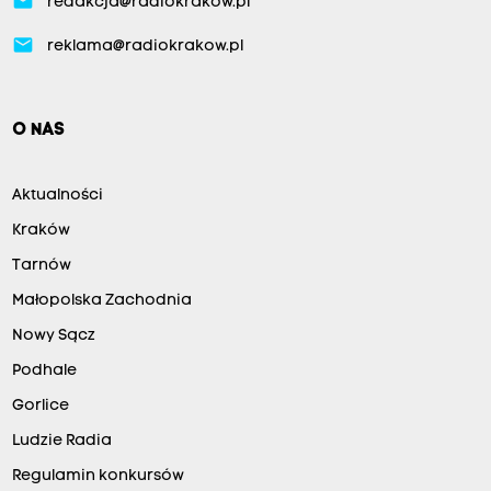
email
redakcja@radiokrakow.pl
email
reklama@radiokrakow.pl
O NAS
Aktualności
Kraków
Tarnów
Małopolska Zachodnia
Nowy Sącz
Podhale
Gorlice
Ludzie Radia
Regulamin konkursów