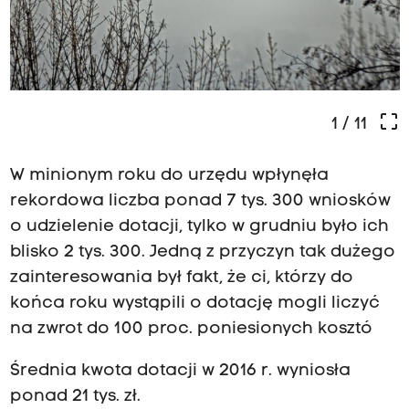
crop_free
1
/ 11
W minionym roku do urzędu wpłynęła
rekordowa liczba ponad 7 tys. 300 wniosków
o udzielenie dotacji, tylko w grudniu było ich
blisko 2 tys. 300. Jedną z przyczyn tak dużego
zainteresowania był fakt, że ci, którzy do
końca roku wystąpili o dotację mogli liczyć
na zwrot do 100 proc. poniesionych kosztó
Średnia kwota dotacji w 2016 r. wyniosła
ponad 21 tys. zł.