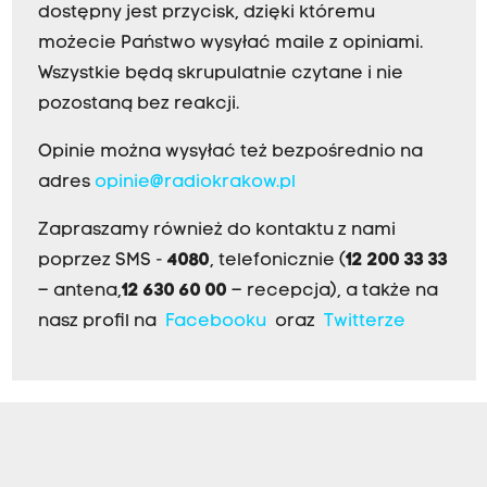
dostępny jest przycisk, dzięki któremu
możecie Państwo wysyłać maile z opiniami.
Wszystkie będą skrupulatnie czytane i nie
pozostaną bez reakcji.
Opinie można wysyłać też bezpośrednio na
adres
opinie@radiokrakow.pl
Zapraszamy również do kontaktu z nami
poprzez SMS -
4080
, telefonicznie (
12 200 33 33
– antena,
12 630 60 00
– recepcja), a także na
nasz profil na
Facebooku
oraz
Twitterze