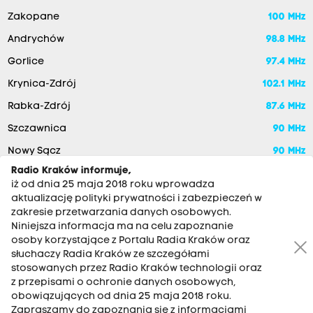
Zakopane
100 MHz
Andrychów
98.8 MHz
Gorlice
97.4 MHz
Krynica-Zdrój
102.1 MHz
Rabka-Zdrój
87.6 MHz
Szczawnica
90 MHz
Nowy Sącz
90 MHz
Radio Kraków informuje,
iż od dnia 25 maja 2018 roku wprowadza
aktualizację polityki prywatności i zabezpieczeń w
zakresie przetwarzania danych osobowych.
Niniejsza informacja ma na celu zapoznanie
osoby korzystające z Portalu Radia Kraków oraz
słuchaczy Radia Kraków ze szczegółami
stosowanych przez Radio Kraków technologii oraz
RADIO KRAKÓW SA. Aleja Juliusza Słowackiego 22, 30-007
z przepisami o ochronie danych osobowych,
Kraków
obowiązujących od dnia 25 maja 2018 roku.
Antena: 12 200 33 33
Zapraszamy do zapoznania się z informacjami