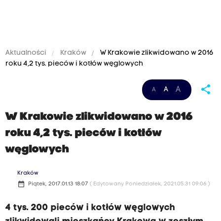
Aktualności
Kraków
W Krakowie zlikwidowano w 2016
roku 4,2 tys. pieców i kotłów węglowych
share
A
A
A
W Krakowie zlikwidowano w 2016
roku 4,2 tys. pieców i kotłów
węglowych
Kraków
date_range
Piątek, 2017.01.13 18:07
( Edytowany Poniedziałek, 2021.05.31 09:06 )
4 tys. 200 pieców i kotłów węglowych