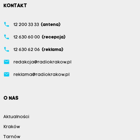
KONTAKT
phone
12 200 33 33
(antena)
phone
12 630 60 00
(recepcja)
phone
12 630 62 06
(reklama)
email
redakcja@radiokrakow.pl
email
reklama@radiokrakow.pl
O NAS
Aktualności
Kraków
Tarnów