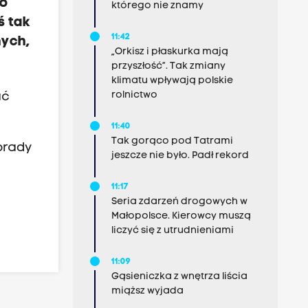
wo
którego nie znamy
ś tak
11:42
nych,
„Orkisz i płaskurka mają
przyszłość”. Tak zmiany
klimatu wpływają polskie
rolnictwo
ać
11:40
Tak gorąco pod Tatrami
brady
jeszcze nie było. Padł rekord
11:17
Seria zdarzeń drogowych w
Małopolsce. Kierowcy muszą
liczyć się z utrudnieniami
11:09
Gąsieniczka z wnętrza liścia
miąższ wyjada