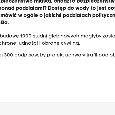
zpieczeństwo miasta, chodzi o bezpieczeńst
ponad podziałami? Dostęp do wody to jest co
mówić w ogóle o jakichś podziałach politycz
śla.
a budowę 1000 studni głębinowych mogłyby zost
hronę ludności i obronę cywilną.
j 300 podpisów, by projekt uchwały trafił pod o