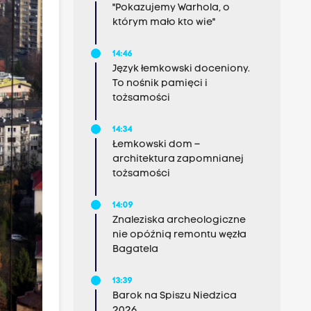
"Pokazujemy Warhola, o
którym mało kto wie"
14:46
Język łemkowski doceniony.
To nośnik pamięci i
tożsamości
14:34
Łemkowski dom –
architektura zapomnianej
tożsamości
14:09
Znaleziska archeologiczne
nie opóźnią remontu węzła
Bagatela
13:39
Barok na Spiszu Niedzica
2026