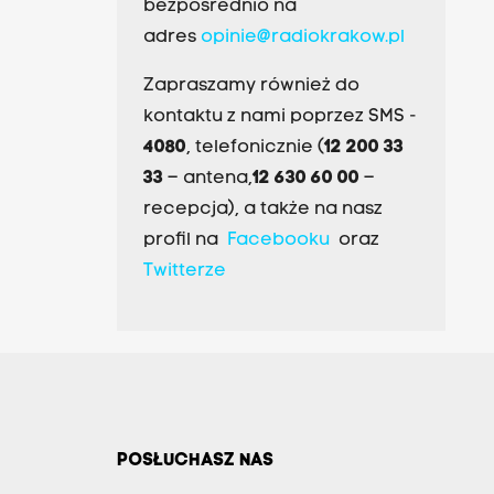
bezpośrednio na
adres
opinie@radiokrakow.pl
Zapraszamy również do
kontaktu z nami poprzez SMS -
4080
, telefonicznie (
12 200 33
33
– antena,
12 630 60 00
–
recepcja), a także na nasz
profil na
Facebooku
oraz
Twitterze
POSŁUCHASZ NAS