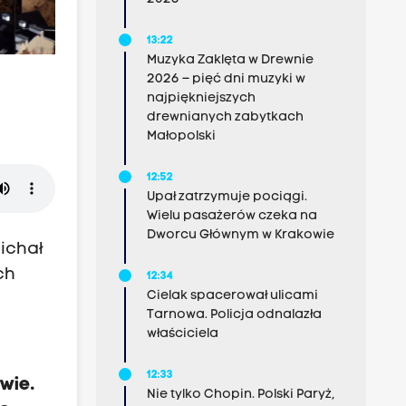
13:22
Muzyka Zaklęta w Drewnie
2026 – pięć dni muzyki w
najpiękniejszych
drewnianych zabytkach
Małopolski
12:52
Upał zatrzymuje pociągi.
Wielu pasażerów czeka na
Dworcu Głównym w Krakowie
ichał
ch
12:34
Cielak spacerował ulicami
Tarnowa. Policja odnalazła
właściciela
12:33
wie.
Nie tylko Chopin. Polski Paryż,