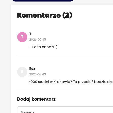
Komentarze (2)
T
T
2026-05-15
... i o to chodzi : )
Rex
R
2026-05-13
1000 studni w Krakowie? To przecież bedzie droż
Dodaj komentarz