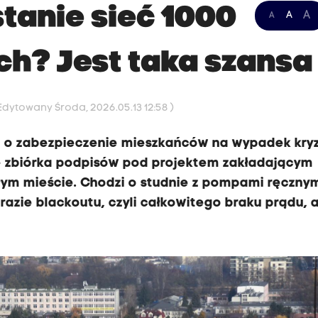
tanie sieć 1000
A
A
A
ch? Jest taka szansa
 Edytowany Środa, 2026.05.13 12:58 )
a o zabezpieczenie mieszkańców na wypadek kryz
ę zbiórka podpisów pod projektem zakładającym
ym mieście. Chodzi o studnie z pompami ręcznym
razie blackoutu, czyli całkowitego braku prądu, 