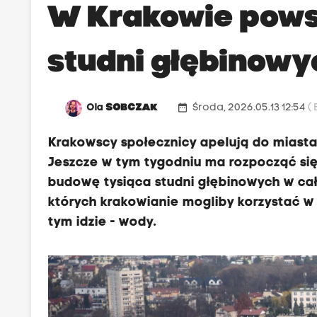
W Krakowie pows
studni głębinowy
date_range
Ola
SOBCZAK
Środa, 2026.05.13 12:54
(
Krakowscy społecznicy apelują do miast
Jeszcze w tym tygodniu ma rozpocząć si
budowę tysiąca studni głębinowych w cał
których krakowianie mogliby korzystać w 
tym idzie - wody.