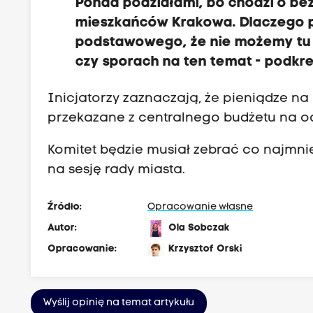
Ponad podziałami, bo chodzi o be
mieszkańców Krakowa.
D
laczego 
podstawowego,
że nie możemy tu 
czy sporach na ten temat
- podkre
Inicjatorzy zaznaczają, że pieniądze n
przekazane z centralnego budżetu na oc
Komitet będzie musiał zebrać co najmnie
na sesję rady miasta.
Źródło:
Opracowanie własne
Autor:
Ola Sobczak
Opracowanie:
Krzysztof Orski
Wyślij opinię na temat artykułu