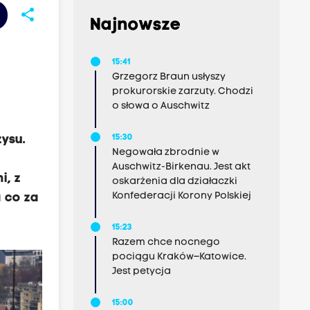
share
Najnowsze
15:41
Grzegorz Braun usłyszy
prokurorskie zarzuty. Chodzi
o słowa o Auschwitz
ysu.
15:30
Negowała zbrodnie w
Auschwitz-Birkenau. Jest akt
i, z
oskarżenia dla działaczki
Konfederacji Korony Polskiej
a co za
15:23
Razem chce nocnego
pociągu Kraków–Katowice.
Jest petycja
15:00