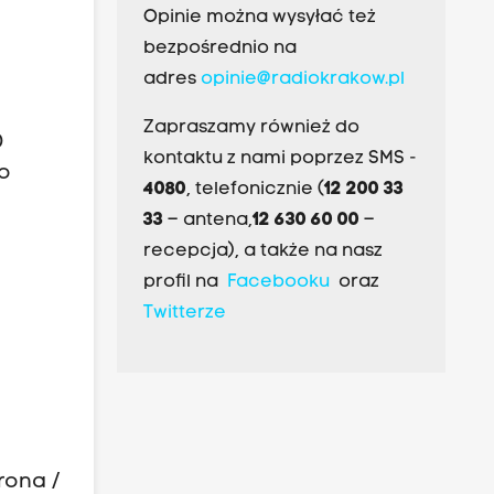
Opinie można wysyłać też
bezpośrednio na
adres
opinie@radiokrakow.pl
Zapraszamy również do
0
kontaktu z nami poprzez SMS -
 o
4080
, telefonicznie (
12 200 33
33
– antena,
12 630 60 00
–
recepcja), a także na nasz
profil na
Facebooku
oraz
Twitterze
rona /