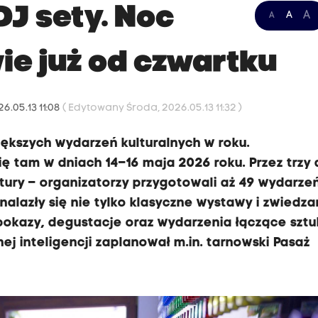
 DJ sety. Noc
A
A
A
e już od czwartku
6.05.13 11:08
( Edytowany Środa, 2026.05.13 11:32 )
iększych wydarzeń kulturalnych w roku.
tam w dniach 14–16 maja 2026 roku. Przez trzy 
ltury – organizatorzy przygotowali aż 49 wydarze
alazły się nie tylko klasyczne wystawy i zwiedza
 pokazy, degustacje oraz wydarzenia łączące sztu
ej inteligencji zaplanował m.in. tarnowski Pasaż