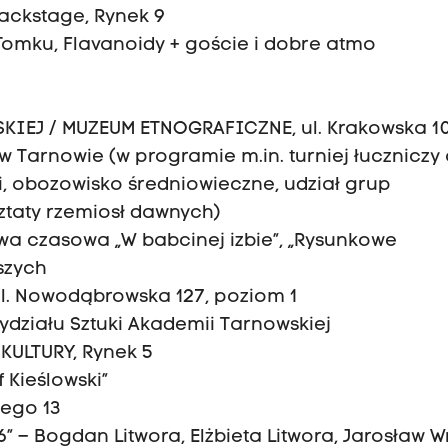
 backstage, Rynek 9
 Tomku, Flavanoidy + goście i dobre atmo
KIEJ / MUZEUM ETNOGRAFICZNE, ul. Krakowska 1
w Tarnowie (w programie m.in. turniej łuczniczy
, obozowisko średniowieczne, udział grup
sztaty rzemiosł dawnych)
awa czasowa „W babcinej izbie”, „Rysunkowe
szych
ul. Nowodąbrowska 127, poziom 1
ydziału Sztuki Akademii Tarnowskiej
KULTURY, Rynek 5
 Kieślowski”
iego 13
6” – Bogdan Litwora, Elżbieta Litwora, Jarosław W