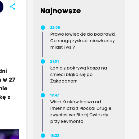
share
Najnowsze
22:05
Prawo łowieckie do poprawki.
Co mogą zyskać mieszkańcy
miast i wsi?
21:01
Łania z pokrywą kosza na
dni
śmieci błąka się po
ń w 27
Zakopanem
nie
19:47
kę z
Wisła Kraków lepsza od
imienniczki z Płocka! Drugie
zwycięstwo Białej Gwiazdy
przy Reymonta
18:23