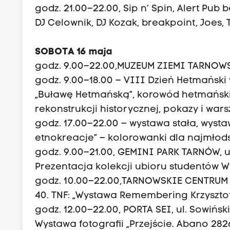
godz. 21.00–22.00, Sip n’ Spin, Alert Pub
DJ Celownik, DJ Kozak, breakpoint, Joes,
SOBOTA 16 maja
godz. 9.00–22.00,MUZEUM ZIEMI TARNOWS
godz. 9.00–18.00 – VIII Dzień Hetmański 
„Buławę Hetmańską”, korowód hetmański
rekonstrukcji historycznej, pokazy i war
godz. 17.00–22.00 – wystawa stała, wyst
etnokreacje” – kolorowanki dla najmłod
godz. 9.00–21.00, GEMINI PARK TARNÓW, 
Prezentacja kolekcji ubioru studentów W
godz. 10.00–22.00,TARNOWSKIE CENTRUM 
40. TNF: „Wystawa Remembering Krzysztof
godz. 12.00–22.00, PORTA SEI, ul. Sowińsk
Wystawa fotografii „Przejście. Abano 282