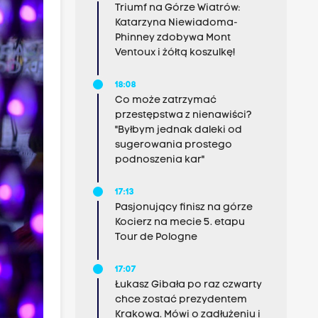
Triumf na Górze Wiatrów:
Katarzyna Niewiadoma-
Phinney zdobywa Mont
Ventoux i żółtą koszulkę!
18:08
Co może zatrzymać
przestępstwa z nienawiści?
"Byłbym jednak daleki od
sugerowania prostego
podnoszenia kar"
17:13
Pasjonujący finisz na górze
Kocierz na mecie 5. etapu
Tour de Pologne
17:07
Łukasz Gibała po raz czwarty
chce zostać prezydentem
Krakowa. Mówi o zadłużeniu i