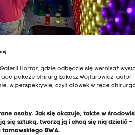
nij
Galerii Hortar, gdzie odbędzie się wernisaż wyst
race pokaże chirurg Łukasz Wojtarowicz, autor
ie, w perspektywie, czyli ołówek w ręce chirurga
ane osoby. Jak się okazuje, także w środowi
ą się sztuką, tworzą ją i chcą się nią dzielić –
z tarnowskiego BWA.