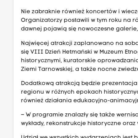
Nie zabraknie również koncertów i wiecz
Organizatorzy postawili w tym roku na r
dawnej pojawią się nowoczesne galerie, f
Najwięcej atrakcji zaplanowano na sobo
się VIII Dzień Hetmański w Muzeum Etno
historycznymi, kuratorskie oprowadzania
Ziemi Tarnowskiej, a także nocne zwiedz
Dodatkową atrakcją będzie prezentacja
regionu w różnych epokach historycznyc
również działania edukacyjno-animacyjne
– W programie znalazły się także wernisa
wykłady, rekonstrukcje historyczne ora
Udział we wszystkich wydarzeniach jest b