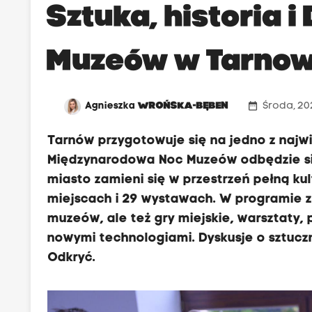
Sztuka, historia i
Muzeów w Tarnowi
date_range
Agnieszka
WROŃSKA-BĘBEN
Środa, 202
Tarnów przygotowuje się na jedno z najw
Międzynarodowa Noc Muzeów odbędzie się 
miasto zamieni się w przestrzeń pełną ku
miejscach i 29 wystawach. W programie zn
muzeów, ale też gry miejskie, warsztaty,
nowymi technologiami. Dyskusje o sztuczn
Odkryć.