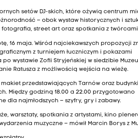
ornych setów DJ-skich, które ożywią centrum mi
óżnorodność – obok wystaw historycznych i sztuk
otografia, street art oraz spotkania z twórcami
tę, 16 maja. Wśród najciekawszych propozycji z
graficznym z turniejem łuczniczym i pokazami
 po wystawie Zofii Stryjeńskiej w siedzibie Muz
anie Ratusza z możliwością wejścia na wieżę.
 makiet przedstawiających Tarnów oraz budynk
h. Między godziną 18.00 a 22.00 przygotowano
 dla najmłodszych – szyfry, gry i zabawy.
że, warsztaty, spotkania z artystami, kino plene
z wydarzenia muzyczne – mówił Marcin Borys z M
ezpłatny.