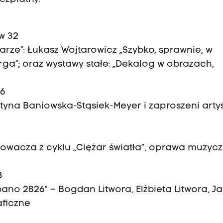
w 32
arze”: Łukasz Wojtarowicz „Szybko, sprawnie, w
rga”; oraz wystawy stałe: „Dekalog w obrazach,
16
tyna Baniowska-Stąsiek-Meyer i zaproszeni arty
wacza z cyklu „Ciężar światła”, oprawa muzycz
3
bano 2826” – Bogdan Litwora, Elżbieta Litwora, J
aficzne