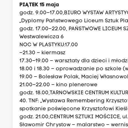
PIĄTEK 15 maja
godz. 9.00–17.00,BIURO WYSTAW ARTYSTY
„Dyplomy Państwowego Liceum Sztuk Pla
godz. 17.00–22.00, PAŃSTWOWE LICEUM S
Westwalewicza 6
NOC W
PLASTYKU:17.00
–21.30 – kiermasz
17.30–19.00 – warsztaty dla dzieci i młodz
18.00 i 18.30 – oprowadzanie po szkole 
19.00 – Bolesław Polak, Maciej Własnowo
21.00–22.00 – kino plenerowe
godz. 18.00,TARNOWSKIE CENTRUM KULTUR
40. TNF: „Wystawa Remembering Krzysztof 
spotkanie poświęcone Krzysztofowi Kie
godz. 21.00,CENTRUM SZTUKI MOŚCICE, ul.
Sławomir Chrystow – malarstwo – wernis