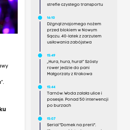
strefie czystego transportu
16:10
Dźgnął znajomego nożem
przed blokiem w Nowym
Sączu. 40-latek z zarzutem
usiłowania zabójstwa
15:49
„Hura, hura, hura!” Szósty
awy
rower jedzie do pani
Małgorzaty z Krakowa
”.
15:44
Tarnów: Woda zalała ulice i
posesje. Ponad 50 interwencji
po burzach
sku
15:07
Serial "Domek na prerii".