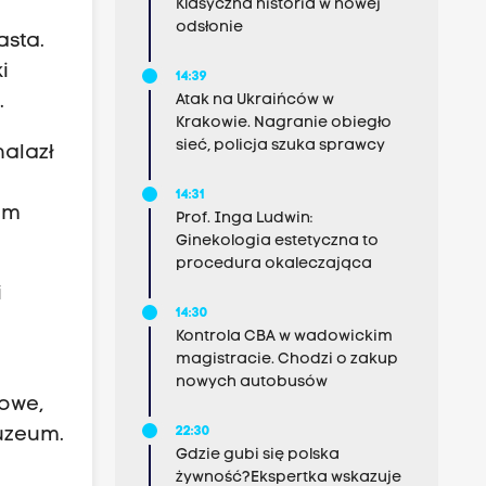
Klasyczna historia w nowej
odsłonie
asta.
i
14:39
Atak na Ukraińców w
.
Krakowie. Nagranie obiegło
sieć, policja szuka sprawcy
nalazł
14:31
eum
Prof. Inga Ludwin:
Ginekologia estetyczna to
procedura okaleczająca
i
14:30
Kontrola CBA w wadowickim
magistracie. Chodzi o zakup
nowych autobusów
rowe,
uzeum.
22:30
Gdzie gubi się polska
żywność?Ekspertka wskazuje