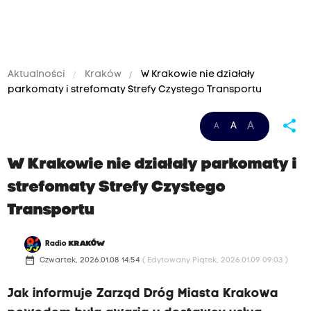
Aktualności
Kraków
W Krakowie nie działały
parkomaty i strefomaty Strefy Czystego Transportu
share
A
A
A
W Krakowie nie działały parkomaty i
strefomaty Strefy Czystego
Transportu
Radio
KRAKÓW
date_range
Czwartek, 2026.01.08 14:54
( Edytowany Piątek, 2026.01.09 09:03 )
Jak informuje Zarząd Dróg Miasta Krakowa