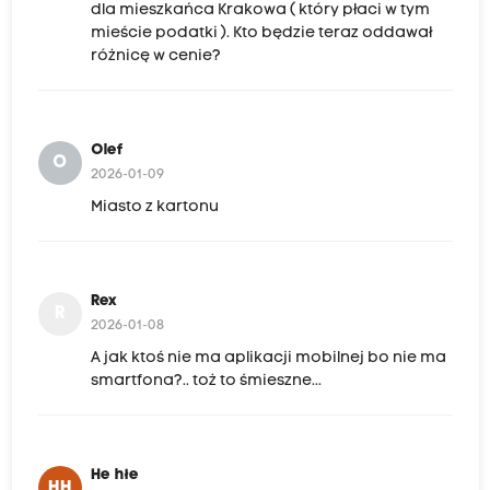
dla mieszkańca Krakowa ( który płaci w tym
mieście podatki ). Kto będzie teraz oddawał
różnicę w cenie?
Olef
O
2026-01-09
Miasto z kartonu
Rex
R
2026-01-08
A jak ktoś nie ma aplikacji mobilnej bo nie ma
smartfona?.. toż to śmieszne...
He hłe
HH