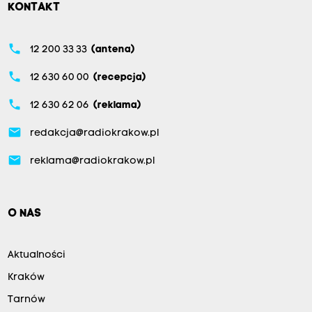
KONTAKT
phone
12 200 33 33
(antena)
phone
12 630 60 00
(recepcja)
phone
12 630 62 06
(reklama)
email
redakcja@radiokrakow.pl
email
reklama@radiokrakow.pl
O NAS
Aktualności
Kraków
Tarnów