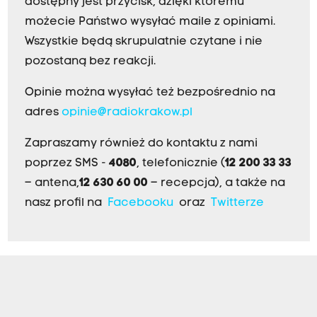
dostępny jest przycisk, dzięki któremu
możecie Państwo wysyłać maile z opiniami.
Wszystkie będą skrupulatnie czytane i nie
pozostaną bez reakcji.
Opinie można wysyłać też bezpośrednio na
adres
opinie@radiokrakow.pl
Zapraszamy również do kontaktu z nami
poprzez SMS -
4080
, telefonicznie (
12 200 33 33
– antena,
12 630 60 00
– recepcja), a także na
nasz profil na
Facebooku
oraz
Twitterze