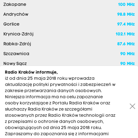
Zakopane
100 MHz
Andrychów
98.8 MHz
Gorlice
97.4 MHz
Krynica-Zdrój
102.1 MHz
Rabka-Zdrój
87.6 MHz
Szczawnica
90 MHz
Nowy Sącz
90 MHz
Radio Kraków informuje,
iż od dnia 25 maja 2018 roku wprowadza
aktualizację polityki prywatności i zabezpieczeń w
zakresie przetwarzania danych osobowych.
Niniejsza informacja ma na celu zapoznanie
osoby korzystające z Portalu Radia Kraków oraz
słuchaczy Radia Kraków ze szczegółami
stosowanych przez Radio Kraków technologii oraz
RADIO KRAKÓW SA. Aleja Juliusza Słowackiego 22, 30-007
z przepisami o ochronie danych osobowych,
Kraków
obowiązujących od dnia 25 maja 2018 roku.
Zapraszamy do zapoznania się z informacjami
Antena: 12 200 33 33